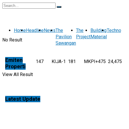
Home
Headline
News
The
The
Building
Technolog
Pavilion
Project
Material
No Result
Sawangan
Emiten
DILD
+4
147
KIJA
-1
181
MKPI
+475
24,475
MTLA
-1
Properti
View All Result
Latest Update