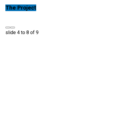
The Project
slide
4 to 8
of 9