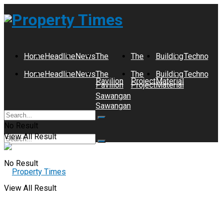
Property Tim
Home
Headline
News
The
The
Building
Technolog
Home
Headline
News
The
The
Building
Technolog
Pavilion
Project
Material
Pavilion
Project
Material
Sawangan
Sawangan
No Result
View All Result
No Result
View All Result