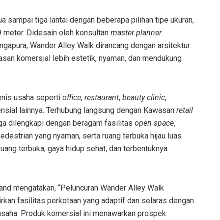
ua sampai tiga lantai dengan beberapa pilihan tipe ukuran,
9 meter. Didesain oleh konsultan
master planner
Singapura, Wander Alley Walk dirancang dengan arsitektur
san komersial lebih estetik, nyaman, dan mendukung
enis usaha seperti
office
,
restaurant
,
beauty clinic
,
tensial lainnya. Terhubung langsung dengan Kawasan
retail
uga dilengkapi dengan beragam fasilitas
open space
,
pedestrian yang nyaman, serta ruang terbuka hijau luas
uang terbuka, gaya hidup sehat, dan terbentuknya
nd mengatakan, “Peluncuran Wander Alley Walk
an fasilitas perkotaan yang adaptif dan selaras dengan
usaha. Produk komersial ini menawarkan prospek