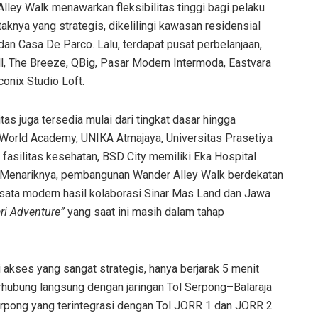
Alley Walk menawarkan fleksibilitas tinggi bagi pelaku
nya yang strategis, dikelilingi kawasan residensial
dan Casa De Parco. Lalu, terdapat pusat perbelanjaan,
l, The Breeze, QBig, Pasar Modern Intermoda, Eastvara
conix Studio Loft.
itas juga tersedia mulai dari tingkat dasar hingga
s World Academy, UNIKA Atmajaya, Universitas Prasetiya
 fasilitas kesehatan, BSD City memiliki Eka Hospital
r. Menariknya, pembangunan Wander Alley Walk berdekatan
ata modern hasil kolaborasi Sinar Mas Land dan Jawa
ri Adventure”
yang saat ini masih dalam tahap
i akses yang sangat strategis, hanya berjarak 5 menit
erhubung langsung dengan jaringan Tol Serpong–Balaraja
Serpong yang terintegrasi dengan Tol JORR 1 dan JORR 2