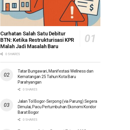
Curhatan Salah Satu Debitur
BTN: Ketika Restrukturisasi KPR
Malah Jadi Masalah Baru
0 SHARES
Tatar Bungawari, Manifestasi Wellness dan
Kematangan 25 Tahun Kota Baru
Parahyangan
0 SHARES
Jalan Tol Bogor-Serpong (via Parung) Segera
Dimulai, Pacu Pertumbuhan Ekonomi Koridor
Barat Bogor
0 SHARES