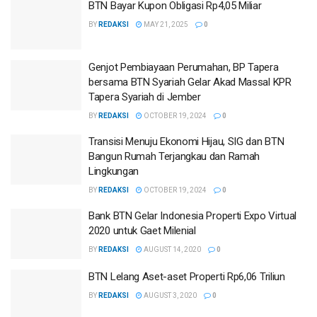
BTN Bayar Kupon Obligasi Rp4,05 Miliar
BY
REDAKSI
MAY 21, 2025
0
Genjot Pembiayaan Perumahan, BP Tapera
bersama BTN Syariah Gelar Akad Massal KPR
Tapera Syariah di Jember
BY
REDAKSI
OCTOBER 19, 2024
0
Transisi Menuju Ekonomi Hijau, SIG dan BTN
Bangun Rumah Terjangkau dan Ramah
Lingkungan
BY
REDAKSI
OCTOBER 19, 2024
0
Bank BTN Gelar Indonesia Properti Expo Virtual
2020 untuk Gaet Milenial
BY
REDAKSI
AUGUST 14, 2020
0
BTN Lelang Aset-aset Properti Rp6,06 Triliun
BY
REDAKSI
AUGUST 3, 2020
0