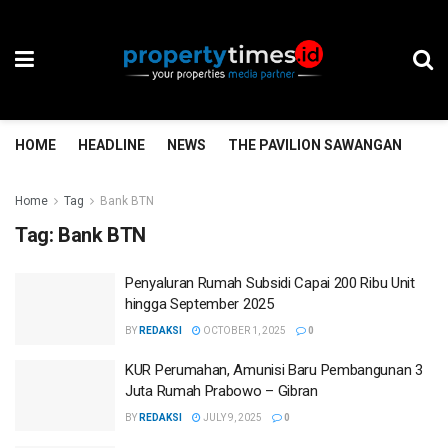
HOME
HEADLINE
NEWS
THE PAVILION SAWANGAN
TH
Home
Tag
Bank BTN
Tag:
Bank BTN
Penyaluran Rumah Subsidi Capai 200 Ribu Unit
hingga September 2025
BY
REDAKSI
OCTOBER 1, 2025
0
KUR Perumahan, Amunisi Baru Pembangunan 3
Juta Rumah Prabowo – Gibran
BY
REDAKSI
JULY 9, 2025
0