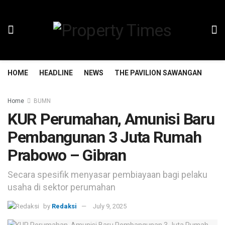
HOME
HEADLINE
NEWS
THE PAVILION SAWANGAN
TH
Home
BUMN
KUR Perumahan, Amunisi Baru
Pembangunan 3 Juta Rumah
Prabowo – Gibran
Secara spesifik menyasar pembiayaan bagi pelaku
usaha di sektor perumahan
by
Redaksi
July 9, 2025