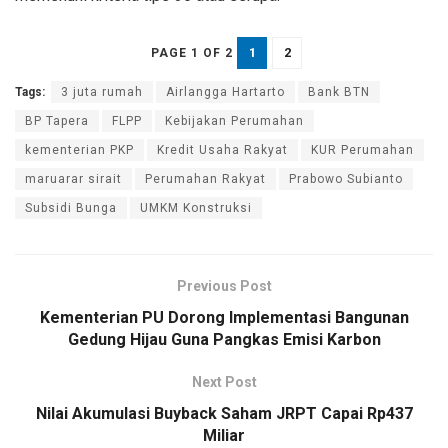
1
2
PAGE 1 OF 2
Tags:
3 juta rumah
Airlangga Hartarto
Bank BTN
BP Tapera
FLPP
Kebijakan Perumahan
kementerian PKP
Kredit Usaha Rakyat
KUR Perumahan
maruarar sirait
Perumahan Rakyat
Prabowo Subianto
Subsidi Bunga
UMKM Konstruksi
Previous Post
Kementerian PU Dorong Implementasi Bangunan
Gedung Hijau Guna Pangkas Emisi Karbon
Next Post
Nilai Akumulasi Buyback Saham JRPT Capai Rp437
Miliar