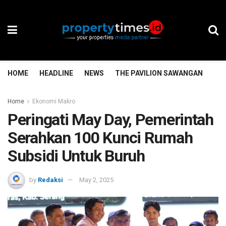
HOME
HEADLINE
NEWS
THE PAVILION SAWANGAN
TH
Home
Ekonomi Makro
Peringati May Day, Pemerintah
Serahkan 100 Kunci Rumah
Subsidi Untuk Buruh
by
Redaksi
May 2, 2025