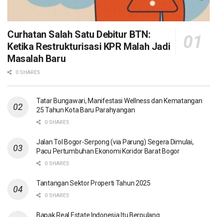
Curhatan Salah Satu Debitur BTN:
Ketika Restrukturisasi KPR Malah Jadi
Masalah Baru
0 SHARES
Tatar Bungawari, Manifestasi Wellness dan Kematangan
25 Tahun Kota Baru Parahyangan
0 SHARES
Jalan Tol Bogor-Serpong (via Parung) Segera Dimulai,
Pacu Pertumbuhan Ekonomi Koridor Barat Bogor
0 SHARES
Tantangan Sektor Properti Tahun 2025
0 SHARES
Bapak Real Estate Indonesia Itu Berpulang