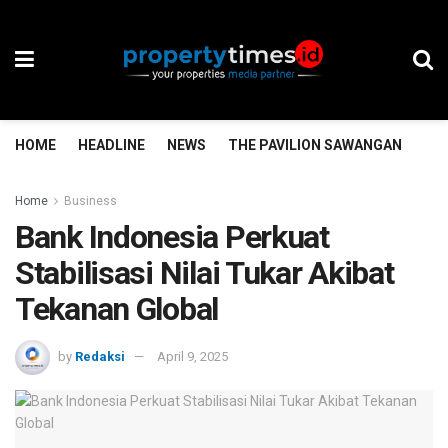
HOME
HEADLINE
NEWS
THE PAVILION SAWANGAN
TH
Home
Business
Bank Indonesia Perkuat
Stabilisasi Nilai Tukar Akibat
Tekanan Global
by
Redaksi
April 9, 2025