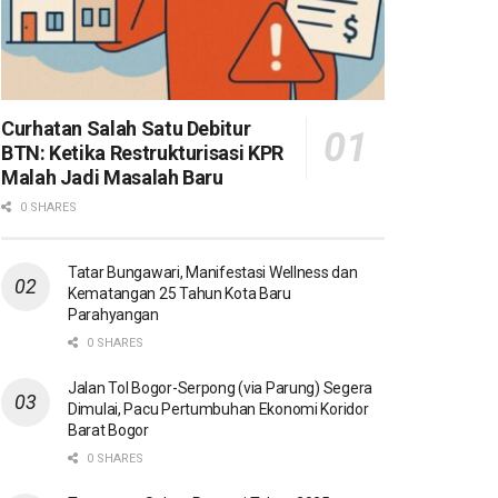
Curhatan Salah Satu Debitur
BTN: Ketika Restrukturisasi KPR
Malah Jadi Masalah Baru
0 SHARES
Tatar Bungawari, Manifestasi Wellness dan
Kematangan 25 Tahun Kota Baru
Parahyangan
0 SHARES
Jalan Tol Bogor-Serpong (via Parung) Segera
Dimulai, Pacu Pertumbuhan Ekonomi Koridor
Barat Bogor
0 SHARES