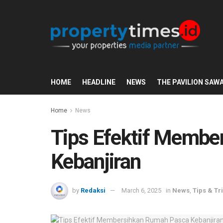
HOME
HEADLINE
NEWS
THE PAVILION SAW
Home
News
Tips Efektif Memb
Kebanjiran
by
Redaksi
March 6, 2025
in
News
,
Tips & Tr