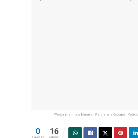
Warga melintasi banjir di Kelurahan Rawajati, Panc
0
16
SHARES
VIEWS