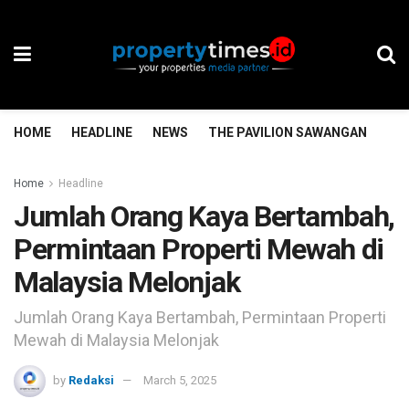
HOME
HEADLINE
NEWS
THE PAVILION SAWANGAN
TH
Home
Headline
Jumlah Orang Kaya Bertambah,
Permintaan Properti Mewah di
Malaysia Melonjak
Jumlah Orang Kaya Bertambah, Permintaan Properti
Mewah di Malaysia Melonjak
by
Redaksi
March 5, 2025