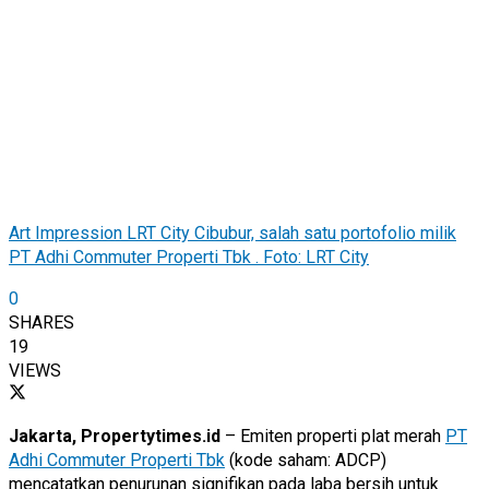
Art Impression LRT City Cibubur, salah satu portofolio milik
PT Adhi Commuter Properti Tbk . Foto: LRT City
0
SHARES
19
VIEWS
Jakarta, Propertytimes.id
– Emiten properti plat merah
PT
Adhi Commuter Properti Tbk
(kode saham: ADCP)
mencatatkan penurunan signifikan pada laba bersih untuk