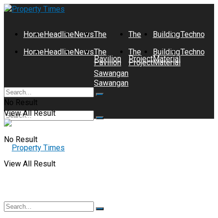
Home
Headline
News
The
The
Building
Technolog
Home
Headline
News
The
The
Building
Technolog
Pavilion
Project
Material
Pavilion
Project
Material
Sawangan
Sawangan
No Result
View All Result
No Result
View All Result