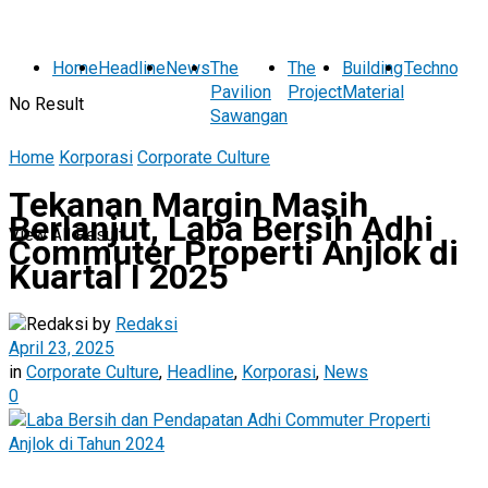
Home
Headline
News
The
The
Building
Technolog
Pavilion
Project
Material
No Result
Sawangan
Home
Korporasi
Corporate Culture
Tekanan Margin Masih
Berlanjut, Laba Bersih Adhi
View All Result
Commuter Properti Anjlok di
Kuartal I 2025
by
Redaksi
April 23, 2025
in
Corporate Culture
,
Headline
,
Korporasi
,
News
0