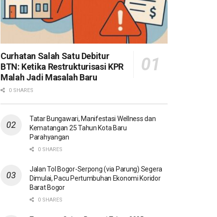
Curhatan Salah Satu Debitur
BTN: Ketika Restrukturisasi KPR
Malah Jadi Masalah Baru
0 SHARES
Tatar Bungawari, Manifestasi Wellness dan
Kematangan 25 Tahun Kota Baru
Parahyangan
0 SHARES
Jalan Tol Bogor-Serpong (via Parung) Segera
Dimulai, Pacu Pertumbuhan Ekonomi Koridor
Barat Bogor
0 SHARES