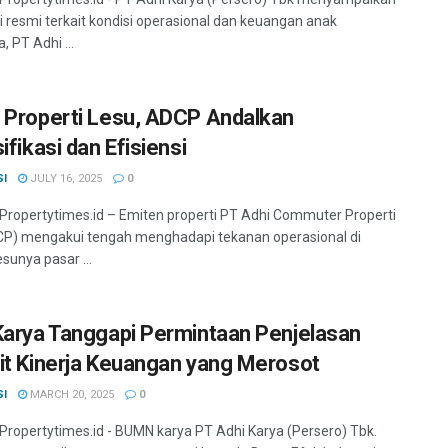
asi resmi terkait kondisi operasional dan keuangan anak
 PT Adhi ...
 Properti Lesu, ADCP Andalkan
ifikasi dan Efisiensi
SI
JULY 16, 2025
0
 Propertytimes.id – Emiten properti PT Adhi Commuter Properti
P) mengakui tengah menghadapi tekanan operasional di
sunya pasar ...
Karya Tanggapi Permintaan Penjelasan
it Kinerja Keuangan yang Merosot
SI
MARCH 20, 2025
0
 Propertytimes.id - BUMN karya PT Adhi Karya (Persero) Tbk.