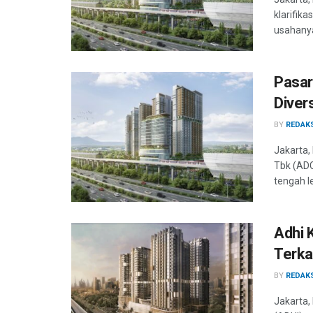
klarifik
usahanya,
Pasar
Divers
BY
REDAK
Jakarta,
Tbk (ADC
tengah le
Adhi 
Terka
BY
REDAK
Jakarta,