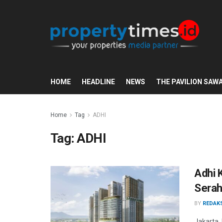
HOME
HEADLINE
NEWS
THE PAVILION SAW
Home
Tag
ADHI
Tag:
ADHI
Adhi 
Serah
BY
REDAK
Jakarta,