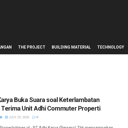
ANGAN
THE PROJECT
BUILDING MATERIAL
TECHNOLOGY
Karya Buka Suara soal Keterlambatan
 Terima Unit Adhi Commuter Properti
SI
JULY 29, 2026
0
 Propertytimes.id - PT Adhi Karya (Persero) Tbk menyampaikan