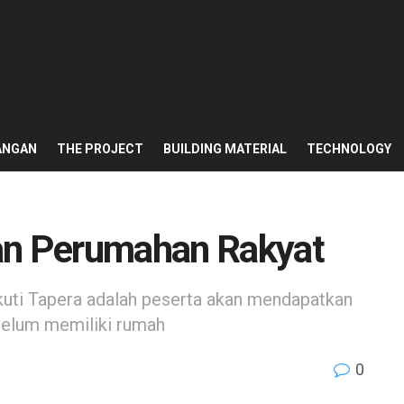
ANGAN
THE PROJECT
BUILDING MATERIAL
TECHNOLOGY
an Perumahan Rakyat
kuti Tapera adalah peserta akan mendapatkan
belum memiliki rumah
0