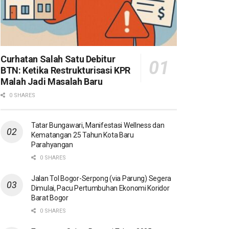
Curhatan Salah Satu Debitur
BTN: Ketika Restrukturisasi KPR
Malah Jadi Masalah Baru
0 SHARES
Tatar Bungawari, Manifestasi Wellness dan
Kematangan 25 Tahun Kota Baru
Parahyangan
0 SHARES
Jalan Tol Bogor-Serpong (via Parung) Segera
Dimulai, Pacu Pertumbuhan Ekonomi Koridor
Barat Bogor
0 SHARES