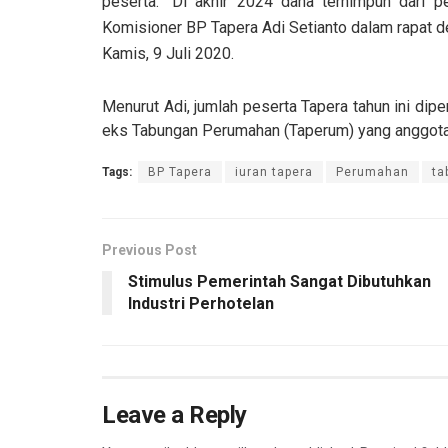
peserta. “Di akhir 2024 dana terhimpun dari pe
Komisioner BP Tapera Adi Setianto dalam rapat d
Kamis, 9 Juli 2020.
Menurut Adi, jumlah peserta Tapera tahun ini dipe
eks Tabungan Perumahan (Taperum) yang anggotany
Tags:
BP Tapera
iuran tapera
Perumahan
ta
Previous Post
Stimulus Pemerintah Sangat Dibutuhkan
Industri Perhotelan
Leave a Reply