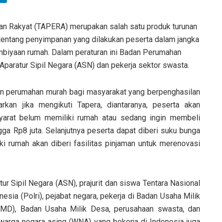
n Rakyat (TAPERA) merupakan salah satu produk turunan
tentang penyimpanan yang dilakukan peserta dalam jangka
mbiyaan rumah. Dalam peraturan ini Badan Perumahan
paratur Sipil Negara (ASN) dan pekerja sektor swasta.
an perumahan murah bagi masyarakat yang berpenghasilan
kan jika mengikuti Tapera, diantaranya, peserta akan
arat belum memiliki rumah atau sedang ingin membeli
gga Rp8 juta. Selanjutnya peserta dapat diberi suku bunga
ki rumah akan diberi fasilitas pinjaman untuk merenovasi
ur Sipil Negara (ASN), prajurit dan siswa Tentara Nasional
esia (Polri), pejabat negara, pekerja di Badan Usaha Milik
MD), Badan Usaha Milik Desa, perusahaan swasta, dan
 warga negara asing (WNA) yang bekerja di Indonesia juga