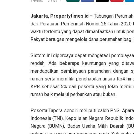
SHARES
VIEWS
Jakarta, Propertytimes.id
– Tabungan Perumaha
dari Peraturan Pemerintah Nomor 25 Tahun 2020 
waktu tertentu yang dapat dimanfaatkan untuk pe
Rakyat bertugas mengelola dana perumahan bagi A
Sistem ini dipercaya dapat mengatasi pembiaya
rendah. Ada beberapa keuntungan yang ditawar
mendapatkan pembiayaan perumahan dengan sy
rumah
serta
memiliki penghasilan antara Rp4 hin
KPR sebesar 5%
dan
peserta yang telah memili
rumah baik melalui perbankan atau bukan.
Peserta Tapera sendiri meliputi calon PNS, Aparat
Indonesia (TNI), Kepolisian Negara Republik Indon
Negara (BUMN), Badan Usaha Milih Daerah (BU
pekerja apa pun yang menerima upah. Selain itu,