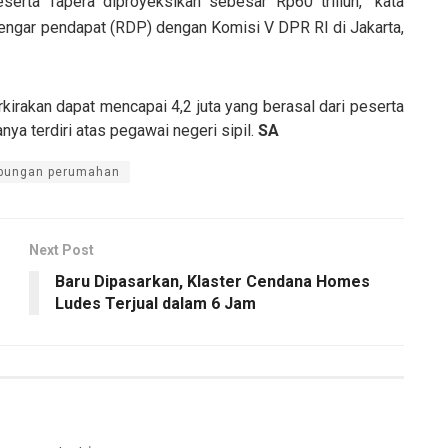
serta Tapera diproyeksikan sebesar Rp60 triliun,” kata
engar pendapat (RDP) dengan Komisi V DPR RI di Jakarta,
rkirakan dapat mencapai 4,2 juta yang berasal dari peserta
a terdiri atas pegawai negeri sipil.
SA
bungan perumahan
Next Post
Baru Dipasarkan, Klaster Cendana Homes
Ludes Terjual dalam 6 Jam