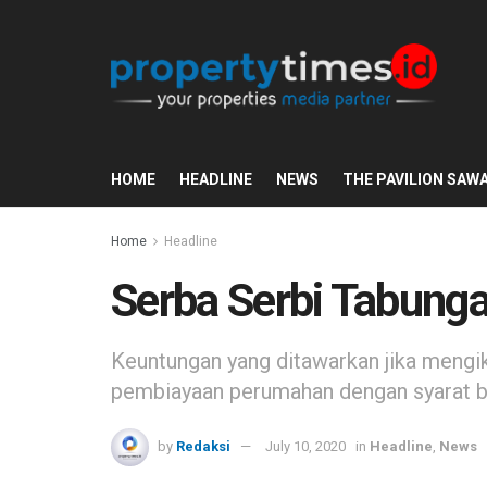
HOME
HEADLINE
NEWS
THE PAVILION SAW
Home
Headline
Serba Serbi Tabung
Keuntungan yang ditawarkan jika mengi
pembiayaan perumahan dengan syarat 
by
Redaksi
July 10, 2020
in
Headline
,
News