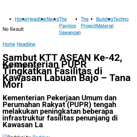
Home
Headline
News
The
The
Building
Technolog
Pavilion
Project
Material
No Result
Sawangan
Home
Headline
Sambut KTT ASEAN Ke-42,
Kementerian PUPR
View All Result
Tingkatkan Fasilitas di
Kawasan Labuan Bajo – Tana
Mori
Kementerian Pekerjaan Umum dan
Perumahan Rakyat (PUPR) tengah
melakukan peningkatan beberapa
infrastruktur fasilitas penunjang di
Kawasan La