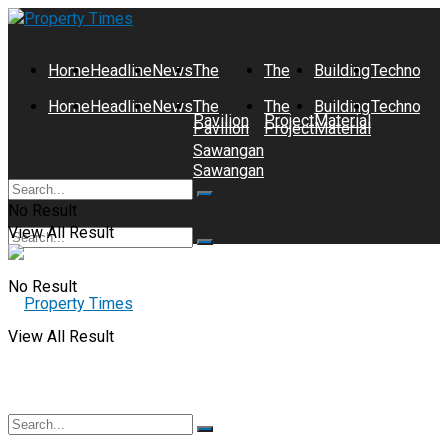
Home
Headline
News
The
The
Building
Technolog
Home
Headline
News
The
The
Building
Technolog
Pavilion
Project
Material
Pavilion
Project
Material
Sawangan
Sawangan
No Result
View All Result
No Result
View All Result