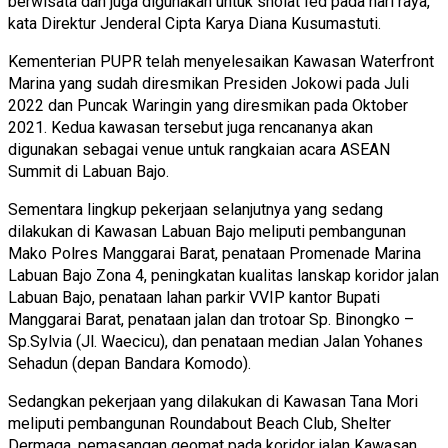
berwisata dan juga digunakan untuk sholat Ied pada hari raya,”
kata Direktur Jenderal Cipta Karya Diana Kusumastuti.
Kementerian PUPR telah menyelesaikan Kawasan Waterfront
Marina yang sudah diresmikan Presiden Jokowi pada Juli
2022 dan Puncak Waringin yang diresmikan pada Oktober
2021. Kedua kawasan tersebut juga rencananya akan
digunakan sebagai venue untuk rangkaian acara ASEAN
Summit di Labuan Bajo.
Sementara lingkup pekerjaan selanjutnya yang sedang
dilakukan di Kawasan Labuan Bajo meliputi pembangunan
Mako Polres Manggarai Barat, penataan Promenade Marina
Labuan Bajo Zona 4, peningkatan kualitas lanskap koridor jalan
Labuan Bajo, penataan lahan parkir VVIP kantor Bupati
Manggarai Barat, penataan jalan dan trotoar Sp. Binongko –
Sp.Sylvia (Jl. Waecicu), dan penataan median Jalan Yohanes
Sehadun (depan Bandara Komodo).
Sedangkan pekerjaan yang dilakukan di Kawasan Tana Mori
meliputi pembangunan Roundabout Beach Club, Shelter
Dermaga, pemasangan geomat pada koridor jalan Kawasan