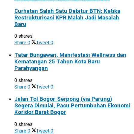
Curhatan Salah Satu Debitur BTN: Ketika
Restrukturisasi KPR Malah Jadi Masalah
Baru
0 shares
Share
0
Tweet
0
Tatar Bungawari, Manifestasi Wellness dan
Kematangan 25 Tahun Kota Baru
Parahyangan
0 shares
Share
0
Tweet
0
Jalan Tol Bogor-Serpong (via Parung)
Segera Dimulai, Pacu Pertumbuhan Ekonomi
Koridor Barat Bogor
0 shares
Share
0
Tweet
0