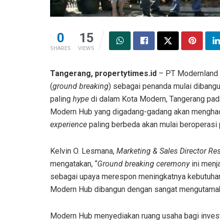
0
15
SHARES
VIEWS
Tangerang, propertytimes.id
–
PT Modernland 
(
ground breaking
) sebagai penanda mulai dibangu
paling
hype
di dalam Kota Modern, Tangerang pad
Modern Hub yang digadang-gadang akan menghadi
experience
paling berbeda akan mulai beroperasi
Kelvin O. Lesmana,
Marketing & Sales Director Re
mengatakan, “
Ground breaking ceremony
ini menj
sebagai upaya merespon meningkatnya kebutuh
Modern Hub dibangun dengan sangat mengutamaka
Modern Hub menyediakan ruang usaha bagi invest