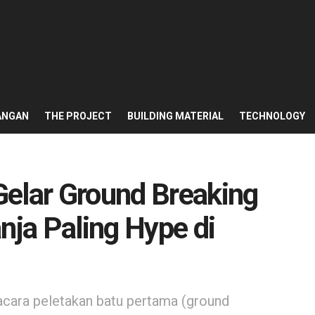
ANGAN
THE PROJECT
BUILDING MATERIAL
TECHNOLOGY
Gelar Ground Breaking
nja Paling Hype di
cara peletakan batu pertama (ground