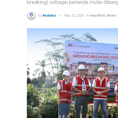
breaking) sebagai penanda mulai diba
by
Redaksi
May 12, 2023
in
Headline
,
News
,