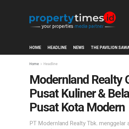
HOME
HEADLINE
NEWS
THE PAVILION SAW
Home
Headline
Modernland Realty 
Pusat Kuliner & Bela
Pusat Kota Modern
PT Modernland Realty Tbk. menggelar a