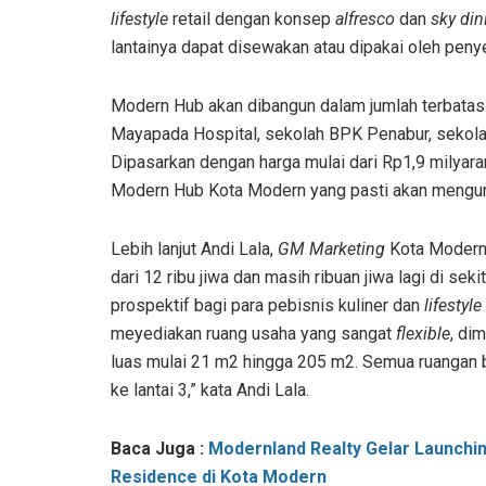
lifestyle
retail dengan konsep
alfresco
dan
sky din
lantainya dapat disewakan atau dipakai oleh pe
Modern Hub akan dibangun dalam jumlah terbatas 
Mayapada Hospital, sekolah BPK Penabur, sekola
Dipasarkan dengan harga mulai dari Rp1,9 milyara
Modern Hub Kota Modern yang pasti akan mengunt
Lebih lanjut
Andi Lala,
GM Marketing
Kota Moder
dari 12 ribu jiwa dan masih ribuan jiwa lagi di se
prospektif bagi para pebisnis kuliner dan
lifestyle
meyediakan ruang usaha yang sangat
flexible
, di
luas mulai 21 m2 hingga 205 m2.
Semua ruangan b
ke lantai 3,” kata Andi Lala.
Baca Juga :
Modernland Realty Gelar Launchi
Residence di Kota Modern