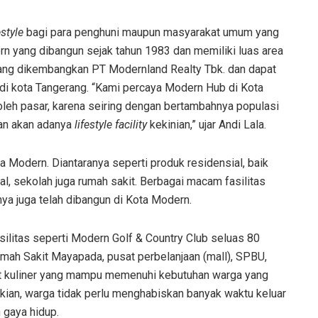
estyle
bagi para penghuni maupun masyarakat umum yang
n yang dibangun sejak tahun 1983 dan memiliki luas area
ng dikembangkan PT Modernland Realty Tbk. dan dapat
di kota Tangerang. “
Kami percaya Modern Hub di Kota
leh pasar, karena seiring dengan bertambahnya populasi
an akan adanya
lifestyle facility
kekinian,” ujar Andi Lala.
a Modern. Diantaranya seperti produk residensial, baik
, sekolah juga rumah sakit. Berbagai macam fasilitas
ya juga telah dibangun di Kota Modern.
silitas seperti Modern Golf & Country Club seluas 80
mah Sakit Mayapada, pusat perbelanjaan (mall), SPBU,
t kuliner yang mampu memenuhi kebutuhan warga yang
kian, warga tidak perlu menghabiskan banyak waktu keluar
 gaya hidup.