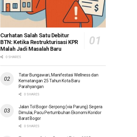
Curhatan Salah Satu Debitur
BTN: Ketika Restrukturisasi KPR
Malah Jadi Masalah Baru
0 SHARES
Tatar Bungawari, Manifestasi Wellness dan
Kematangan 25 Tahun Kota Baru
Parahyangan
0 SHARES
Jalan Tol Bogor-Serpong (via Parung) Segera
Dimulai, Pacu Pertumbuhan Ekonomi Koridor
Barat Bogor
0 SHARES