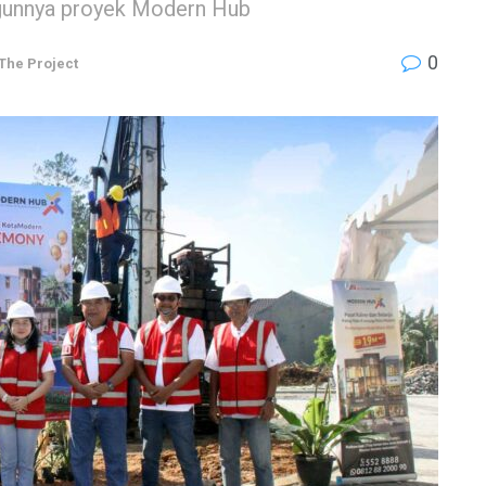
ngunnya proyek Modern Hub
0
The Project