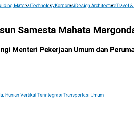
ilding Material
Technology
Korporasi
Design Architecture
Travel &
un Samesta Mahata Margonda, 
ingi Menteri Pekerjaan Umum dan Peruma