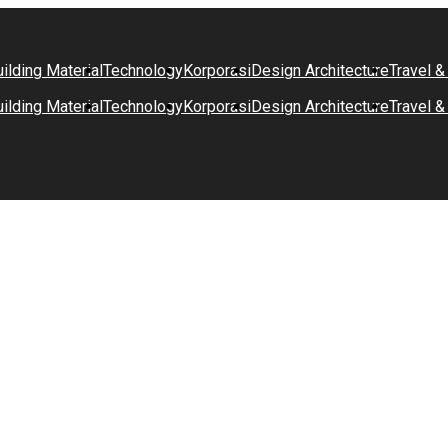
ilding Material
Technology
Korporasi
Design Architecture
Travel &
ilding Material
Technology
Korporasi
Design Architecture
Travel &