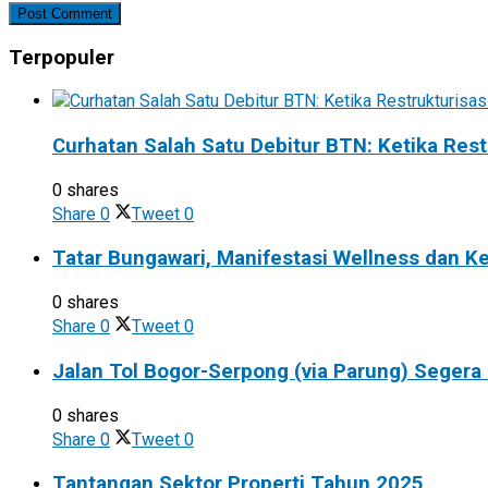
Terpopuler
Curhatan Salah Satu Debitur BTN: Ketika Rest
0 shares
Share
0
Tweet
0
Tatar Bungawari, Manifestasi Wellness dan 
0 shares
Share
0
Tweet
0
Jalan Tol Bogor-Serpong (via Parung) Segera
0 shares
Share
0
Tweet
0
Tantangan Sektor Properti Tahun 2025