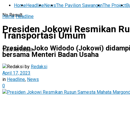
Home
Headline
News
The Pavilion Sawangan
The Project
Bu
No Result
Home
Headline
Presiden Jokowi Resmikan Rus
Transportasi Umum
Presiden Joko Widodo (Jokowi) didamp
View All Result
bersama Menteri Badan Usaha
by
Redaksi
April 17, 2023
in
Headline
,
News
0