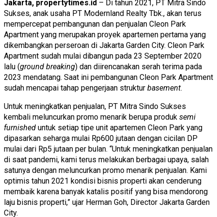
Jakarta, propertytimes.id
– Di tahun 2021, PT Mitra Sindo
Sukses, anak usaha PT Modernland Realty Tbk., akan terus
mempercepat pembangunan dan penjualan Cleon Park
Apartment yang merupakan proyek apartemen pertama yang
dikembangkan perseroan di Jakarta Garden City. Cleon Park
Apartment sudah mulai dibangun pada 23 September 2020
lalu (
ground breaking
) dan diirencanakan serah terima pada
2023 mendatang. Saat ini pembangunan Cleon Park Apartment
sudah mencapai tahap pengerjaan struktur
basement
.
Untuk meningkatkan penjualan, PT Mitra Sindo Sukses
kembali meluncurkan promo menarik berupa produk
semi
furnished
untuk setiap tipe unit apartemen Cleon Park yang
dipasarkan seharga mulai Rp600 jutaan dengan cicilan DP
mulai dari Rp5 jutaan per bulan. “Untuk meningkatkan penjualan
di saat pandemi, kami terus melakukan berbagai upaya, salah
satunya dengan meluncurkan promo menarik penjualan. Kami
optimis tahun 2021 kondisi bisnis properti akan cenderung
membaik karena banyak katalis positif yang bisa mendorong
laju bisnis properti,” ujar Herman Goh, Director Jakarta Garden
City.