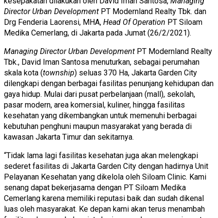
kesepakatan dilakukan oleh David Iman Santosa,
Managing
Director Urban Development
PT Modernland Realty Tbk. dan
Drg Fenderia Laorensi, MHA,
Head Of Operation
PT Siloam
Medika Cemerlang, di Jakarta pada Jumat (26/2/2021).
Managing Director Urban Development
PT Modernland Realty
Tbk., David Iman Santosa menuturkan, sebagai
perumahan
skala kota (
township
)
seluas 370 Ha
,
Jakarta Garden City
dilengkapi dengan berbagai fasilitas
penunjang kehidupan dan
gaya hidup
.
Mulai dari pusat perbelanjaan
(
mal
l)
, sekolah,
pasar modern, area komersial, kuliner, hingga fasilitas
kesehatan yang dikembangkan untuk memenuhi berbagai
kebutuhan penghuni maupun masyarakat yang berada di
kawasan Jakarta Timur dan sekitarnya.
“
Tidak lama lagi fasilitas kesehatan juga akan melengkapi
sederet
fasilitas di Jakarta Garden City dengan hadirnya
Unit
Pelayanan Kesehatan yang dikelola oleh
Siloam Clinic. Kami
senang
dapat
bekerjasama dengan PT Siloam Medika
Cemerlang karena memiliki reputasi baik dan sudah dikenal
luas oleh masyarakat. Ke depan kami akan terus menambah