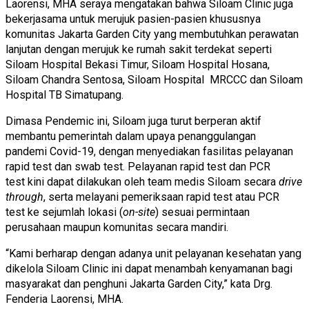
Laorensi, MHA
seraya mengatakan bahwa Siloam Clinic juga
bekerjasama untuk merujuk pasien-pasien khususnya
komunitas Jakarta Garden City yang membutuhkan perawatan
lanjutan dengan merujuk ke rumah sakit terdekat seperti
Siloam Hospital Bekasi Timur, Siloam Hospital Hosana,
Siloam Chandra Sentosa, Siloam Hospital MRCCC dan Siloam
Hospital TB Simatupang.
Dimasa Pendemic ini, Siloam juga turut berperan aktif
membantu pemerintah dalam upaya penanggulangan
pandemi Covid-19, dengan menyediakan fasilitas pelayanan
rapid test dan swab test. Pelayanan rapid test dan PCR
test kini dapat dilakukan oleh team medis Siloam secara
drive
through
, serta melayani pemeriksaan rapid test atau PCR
test ke sejumlah lokasi (
on-site
) sesuai permintaan
perusahaan maupun komunitas secara mandiri.
“Kami berharap dengan adanya unit pelayanan kesehatan yang
dikelola Siloam Clinic ini dapat menambah kenyamanan bagi
masyarakat dan penghuni Jakarta Garden City,” kata
Drg.
Fenderia Laorensi, MHA
.