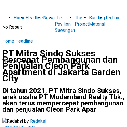
Home
Headline
News
The
The
Building
Technolog
Pavilion
Project
Material
No Result
Sawangan
Home
Headline
PT Mitra Sindo Sukses
Percepat Pembangunan dan
View All Result
Penjualan Cleon Park
Apartment di Jakarta Garden
City
Di tahun 2021, PT Mitra Sindo Sukses,
anak usaha PT Modernland Realty Tbk.,
akan terus mempercepat pembangunan
dan penjualan Cleon Park Apar
by
Redaksi