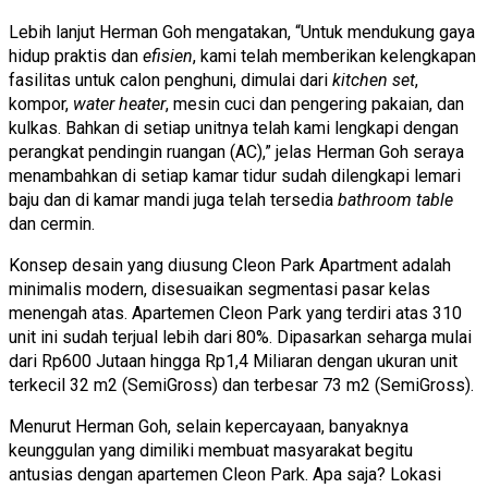
Lebih lanjut Herman Goh mengatakan, “Untuk mendukung gaya
hidup praktis dan
efisien
, kami telah memberikan kelengkapan
fasilitas untuk calon penghuni, dimulai dari
kitchen set
,
kompor,
water heater
, mesin cuci dan pengering pakaian, dan
kulkas. Bahkan di setiap unitnya telah kami lengkapi dengan
perangkat pendingin ruangan (AC),” jelas Herman Goh seraya
menambahkan di setiap kamar tidur sudah dilengkapi lemari
baju dan di kamar mandi juga telah tersedia
bathroom table
dan cermin.
Konsep desain yang diusung Cleon Park Apartment adalah
minimalis modern, disesuaikan segmentasi pasar kelas
menengah atas. Apartemen Cleon Park yang terdiri atas 310
unit ini sudah terjual lebih dari 80%. Dipasarkan seharga mulai
dari Rp600 Jutaan hingga Rp1,4 Miliaran dengan ukuran unit
terkecil 32 m2 (SemiGross) dan terbesar 73 m2 (SemiGross).
Menurut Herman Goh, selain kepercayaan, banyaknya
keunggulan yang dimiliki membuat masyarakat begitu
antusias dengan apartemen Cleon Park. Apa saja? Lokasi