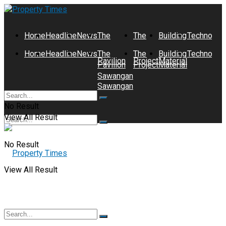
Home
Headline
News
The
The
Building
Technolog
Home
Headline
News
The
The
Building
Technolog
Pavilion
Project
Material
Pavilion
Project
Material
Sawangan
Sawangan
No Result
View All Result
No Result
View All Result