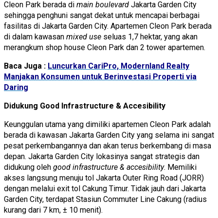
Cleon Park berada di
main boulevard
Jakarta Garden City
sehingga penghuni sangat dekat untuk mencapai berbagai
fasilitas di Jakarta Garden City. Apartemen Cleon Park berada
di dalam kawasan
mixed use
seluas 1,7 hektar, yang akan
merangkum
s
hop house
Cleon Park dan 2 tower apartemen.
Baca Juga :
Luncurkan CariPro, Modernland Realty
Manjakan Konsumen untuk Berinvestasi Properti via
Daring
Didukung Good Infrastructure & Accesibility
Keunggulan utama yang dimiliki apartemen Cleon Park adalah
berada di kawasan Jakarta Garden City yang selama ini sangat
pesat perkembangannya dan akan terus berkembang di masa
depan. Jakarta Garden City lokasinya sangat strategis dan
didukung oleh
good infrastructure & accesibility
. Memiliki
akses langsung menuju tol
Jakarta Outer Ring Road
(JORR)
dengan melalui exit tol Cakung Timur. Tidak jauh dari Jakarta
Garden City, terdapat Stasiun Commuter Line Cakung (radius
kurang dari
7 km,
±
10 m
enit).