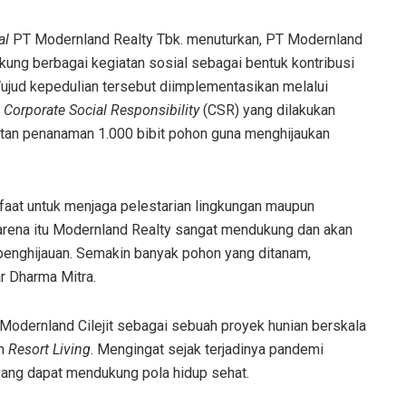
al
PT Modernland Realty Tbk. menuturkan, PT Modernland
ung berbagai kegiatan sosial sebagai bentuk kontribusi
ujud kepedulian tersebut diimplementasikan melalui
u
Corporate Social Responsibility
(CSR) yang dilakukan
tan penanaman 1.000 bibit pohon guna menghijaukan
aat untuk menjaga pelestarian lingkungan maupun
arena itu Modernland Realty sangat mendukung dan akan
 penghijauan. Semakin banyak pohon yang ditanam,
ar Dharma Mitra.
 Modernland Cilejit sebagai sebuah proyek hunian berskala
an
R
esort
L
iving
. Mengingat sejak terjadinya pandemi
 yang dapat mendukung pola hidup sehat.