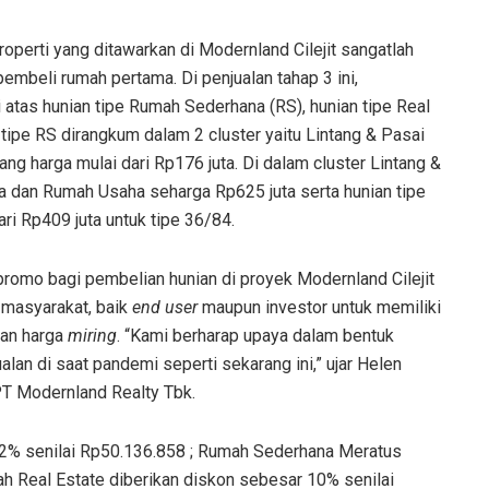
perti yang ditawarkan di Modernland Cilejit sangatlah
embeli rumah pertama. Di penjualan tahap 3 ini,
 atas hunian tipe Rumah Sederhana (RS), hunian tipe Real
tipe RS dirangkum dalam 2 cluster yaitu Lintang & Pasai
ng harga mulai dari Rp176 juta. Di dalam cluster Lintang &
ta dan Rumah Usaha seharga Rp625 juta serta
hunian tipe
ri Rp409 juta untuk tipe 36/84.
romo bagi pembelian hunian di proyek Modernland Cilejit
 masyarakat, baik
end user
maupun investor untuk memiliki
gan harga
miring
. “Kami berharap upaya dalam bentuk
lan di saat pandemi seperti sekarang ini,” ujar Helen
T Modernland Realty Tbk.
2% senilai Rp50.136.858 ; Rumah Sederhana Meratus
ah Real Estate diberikan diskon sebesar 10% senilai