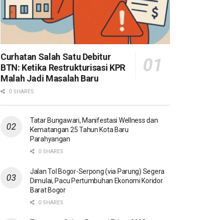
Curhatan Salah Satu Debitur
BTN: Ketika Restrukturisasi KPR
Malah Jadi Masalah Baru
0 SHARES
Tatar Bungawari, Manifestasi Wellness dan
Kematangan 25 Tahun Kota Baru
Parahyangan
0 SHARES
Jalan Tol Bogor-Serpong (via Parung) Segera
Dimulai, Pacu Pertumbuhan Ekonomi Koridor
Barat Bogor
0 SHARES