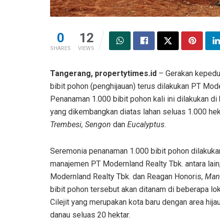
0
12
SHARES
VIEWS
Tangerang, propertytimes.id
– Gerakan kepedul
bibit pohon (penghijauan) terus dilakukan PT Mod
Penanaman 1.000 bibit pohon kali ini dilakukan d
yang dikembangkan diatas lahan seluas 1.000 hek
Trembesi, Sengon
dan
Eucalyptus
.
Seremonia penanaman 1.000 bibit pohon dilakukan
manajemen PT Modernland Realty Tbk. antara lain
Modernland Realty Tbk. dan Reagan Honoris,
Mana
bibit pohon tersebut akan ditanam di beberapa 
Cilejit yang merupakan kota baru dengan area hijau
danau seluas 20 hektar.