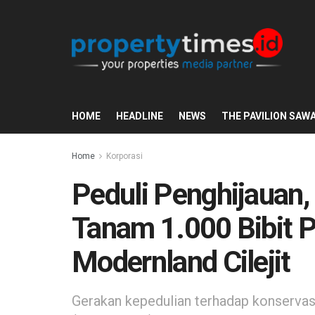
HOME
HEADLINE
NEWS
THE PAVILION SAW
Home
Korporasi
Peduli Penghijauan,
Tanam 1.000 Bibit 
Modernland Cilejit
Gerakan kepedulian terhadap konservas