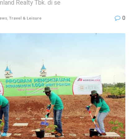
land Realty Tbk. di se
0
ews
,
Travel & Leisure