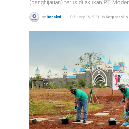
(penghijauan) terus dilakukan PT Modern
by
Redaksi
February 26, 2021
in
Korporasi
,
N