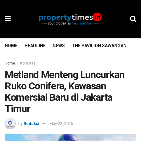
HOME
HEADLINE
NEWS
THE PAVILION SAWANGAN
TH
Home
Korporasi
Metland Menteng Luncurkan
Ruko Conifera, Kawasan
Komersial Baru di Jakarta
Timur
by
Redaksi
May 22, 2025