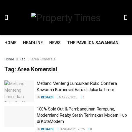
HOME
HEADLINE
NEWS
THE PAVILION SAWANGAN
TH
Home
Tag
Area Komersial
Tag:
Area Komersial
Metland Menteng Luncurkan Ruko Conifera,
Kawasan Komersial Baru di Jakarta Timur
BY
REDAKSI
MAY 22, 2025
0
100% Sold Out & Pembangunan Rampung,
Modernland Realty Serah Terimakan Modern Hub
di KotaModern
BY
REDAKSI
JANUARY 21, 2025
0