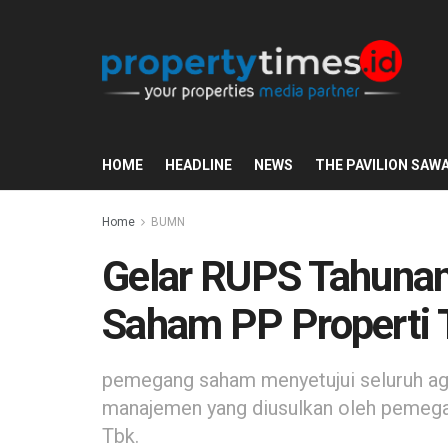
HOME
HEADLINE
NEWS
THE PAVILION SAW
Home
BUMN
Gelar RUPS Tahuna
Saham PP Properti 
pemegang saham menyetujui seluruh ag
manajemen yang diusulkan oleh pemega
Tbk.