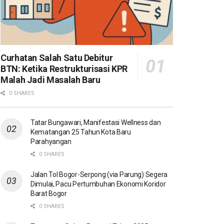
Curhatan Salah Satu Debitur
BTN: Ketika Restrukturisasi KPR
Malah Jadi Masalah Baru
0 SHARES
Tatar Bungawari, Manifestasi Wellness dan
Kematangan 25 Tahun Kota Baru
Parahyangan
0 SHARES
Jalan Tol Bogor-Serpong (via Parung) Segera
Dimulai, Pacu Pertumbuhan Ekonomi Koridor
Barat Bogor
0 SHARES