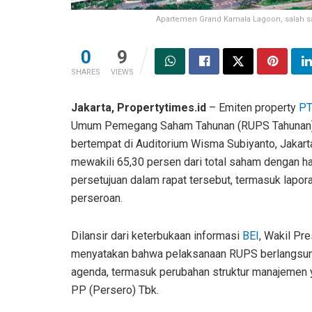
Apartemen Grand Kamala Lagoon, salah satu
0
9
SHARES
VIEWS
Jakarta, Propertytimes.id
– Emiten property
PT
Umum Pemegang Saham Tahunan (RUPS Tahunan) u
bertempat di Auditorium Wisma Subiyanto, Jakart
mewakili 65,30 persen dari total saham dengan h
persetujuan dalam rapat tersebut, termasuk lapo
perseroan.
Dilansir dari keterbukaan informasi
BEI
, Wakil Pre
menyatakan bahwa pelaksanaan RUPS berlangsung
agenda, termasuk perubahan struktur manajemen 
PP (Persero) Tbk.