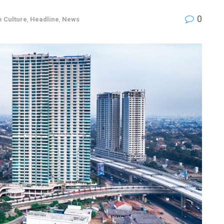
0
 Culture
,
Headline
,
News