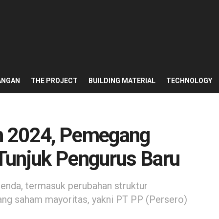
ANGAN
THE PROJECT
BUILDING MATERIAL
TECHNOLOGY
n 2024, Pemegang
Tunjuk Pengurus Baru
enda, termasuk perubahan struktur
ng saham mayoritas, yakni PT PP (Persero)