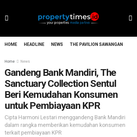
HOME
HEADLINE
NEWS
THE PAVILION SAWANGAN
TH
Home
News
Gandeng Bank Mandiri, The
Sanctuary Collection Sentul
Beri Kemudahan Konsumen
untuk Pembiayaan KPR
Cipta Harmoni Lestari menggandeng Bank Mandiri
dalam rangka memberikan kemudahan konsumen
terkait pembiayaan KPR