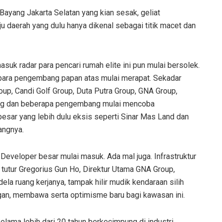
Bayang Jakarta Selatan yang kian sesak, geliat
 daerah yang dulu hanya dikenal sebagai titik macet dan
suk radar para pencari rumah elite ini pun mulai bersolek.
an para pengembang papan atas mulai merapat. Sekadar
oup, Candi Golf Group, Duta Putra Group, GNA Group,
ang dan beberapa pengembang mulai mencoba
besar yang lebih dulu eksis seperti Sinar Mas Land dan
angnya.
. Developer besar mulai masuk. Ada mal juga. Infrastruktur
” tutur Gregorius Gun Ho, Direktur Utama GNA Group,
ela ruang kerjanya, tampak hilir mudik kendaraan silih
gan, membawa serta optimisme baru bagi kawasan ini.
elama lebih dari 20 tahun berkecimpung di industri