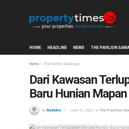
HOME
HEADLINE
NEWS
THE PAVILION SAW
Home
The Pavilion Sawangan
Dari Kawasan Terlu
Baru Hunian Mapan
by
Redaksi
June 12, 2025
in
The Pavilion S