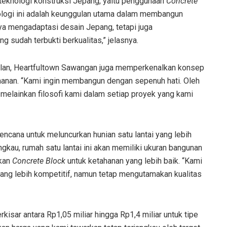
eknologi konstruksi Jepang, yaitu penggunaan
Concrete
ologi ini adalah keunggulan utama dalam membangun
ya mengadaptasi desain Jepang, tetapi juga
 sudah terbukti berkualitas,” jelasnya.
dalan, Heartfultown Sawangan juga memperkenalkan konsep
anan. “Kami ingin membangun dengan sepenuh hati. Oleh
 melainkan filosofi kami dalam setiap proyek yang kami
ncana untuk meluncurkan hunian satu lantai yang lebih
ngkau, rumah satu lantai ini akan memiliki ukuran bangunan
akan
Concrete Block
untuk ketahanan yang lebih baik. “Kami
yang lebih kompetitif, namun tetap mengutamakan kualitas
kisar antara Rp1,05 miliar hingga Rp1,4 miliar untuk tipe