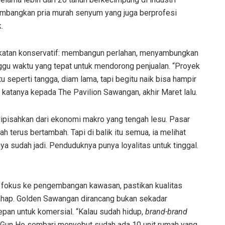
ikembangkan pria murah senyum yang juga berprofesi
.
dekatan konservatif: membangun perlahan, menyambungkan
nggu waktu yang tepat untuk mendorong penjualan. “Proyek
tu seperti tangga, diam lama, tapi begitu naik bisa hampir
” katanya kepada The Pavilion Sawangan, akhir Maret lalu.
 dipisahkan dari ekonomi makro yang tengah lesu. Pasar
h terus bertambah. Tapi di balik itu semua, ia melihat
a sudah jadi. Penduduknya punya loyalitas untuk tinggal.
: fokus ke pengembangan kawasan, pastikan kualitas
ertahap. Golden Sawangan dirancang bukan sekadar
pan untuk komersial. “Kalau sudah hidup,
brand-brand
ata Gun Ho sembari menyebut sudah ada 10 unit rumah yang