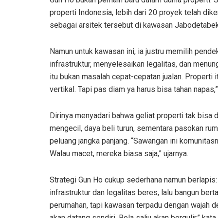
properti Indonesia, lebih dari 20 proyek telah d
sebagai arsitek tersebut di kawasan Jabodetabek
Namun untuk kawasan ini, ia justru memilih pen
infrastruktur, menyelesaikan legalitas, dan menu
itu bukan masalah cepat-cepatan jualan. Properti i
vertikal. Tapi pas diam ya harus bisa tahan napas,
Dirinya menyadari bahwa geliat properti tak bisa
mengecil, daya beli turun, sementara pasokan ruma
peluang jangka panjang. “Sawangan ini komunitasny
Walau macet, mereka biasa saja,” ujarnya.
Strategi Gun Ho cukup sederhana namun berlapis
infrastruktur dan legalitas beres, lalu bangun b
perumahan, tapi kawasan terpadu dengan wajah de
akan datang sendiri. Bola salju akan bergulir,” k