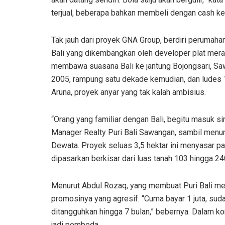
terjual, beberapa bahkan membeli dengan cash ke
Tak jauh dari proyek GNA Group, berdiri perumah
Bali yang dikembangkan oleh developer plat mer
membawa suasana Bali ke jantung Bojongsari, Saw
2005, rampung satu dekade kemudian, dan ludes 1
Aruna, proyek anyar yang tak kalah ambisius.
“Orang yang familiar dengan Bali, begitu masuk s
Manager Realty Puri Bali Sawangan, sambil menun
Dewata. Proyek seluas 3,5 hektar ini menyasar p
dipasarkan berkisar dari luas tanah 103 hingga 24
Menurut Abdul Rozaq, yang membuat Puri Bali me
promosinya yang agresif. “Cuma bayar 1 juta, suda
ditangguhkan hingga 7 bulan,” bebernya. Dalam ko
jadi pembeda.