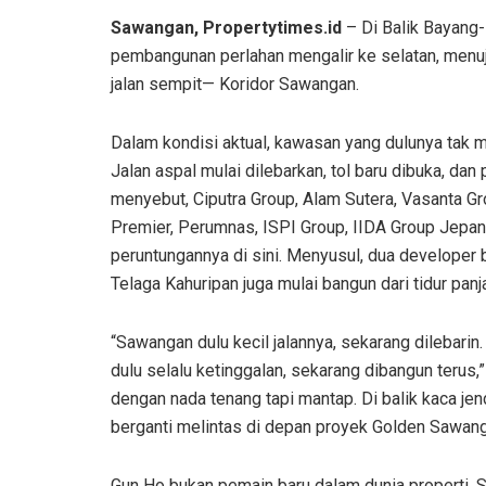
Sawangan, Propertytimes.id
– Di Balik Bayang-
pembangunan perlahan mengalir ke selatan, menuju
jalan sempit— Koridor Sawangan.
Dalam kondisi aktual, kawasan yang dulunya tak ma
Jalan aspal mulai dilebarkan, tol baru dibuka, d
menyebut, Ciputra Group, Alam Sutera, Vasanta Gr
Premier, Perumnas, ISPI Group, IIDA Group Jep
peruntungannya di sini. Menyusul, dua developer 
Telaga Kahuripan juga mulai bangun dari tidur panj
“Sawangan dulu kecil jalannya, sekarang dilebarin
dulu selalu ketinggalan, sekarang dibangun terus,
dengan nada tenang tapi mantap. Di balik kaca jend
berganti melintas di depan proyek Golden Sawan
Gun Ho bukan pemain baru dalam dunia properti. S