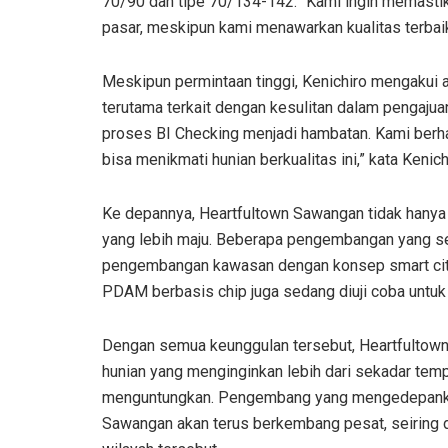
70/90 dan tipe 70/134-142. “Kami ingin memastika
pasar, meskipun kami menawarkan kualitas terbaik
Meskipun permintaan tinggi, Kenichiro mengakui a
terutama terkait dengan kesulitan dalam pengajua
proses BI Checking menjadi hambatan. Kami berhar
bisa menikmati hunian berkualitas ini,” kata Kenich
Ke depannya, Heartfultown Sawangan tidak hanya
yang lebih maju. Beberapa pengembangan yang se
pengembangan kawasan dengan konsep smart city.
PDAM berbasis chip juga sedang diuji coba untuk
Dengan semua keunggulan tersebut, Heartfultown 
hunian yang menginginkan lebih dari sekadar temp
menguntungkan. Pengembang yang mengedepankan 
Sawangan akan terus berkembang pesat, seiring d