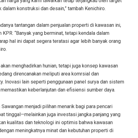
n harga yang kami tawarkan tetap terjangkau oleh target
 dalam konstruksi dan desain,” tambah Kenichiro.
danya tantangan dalam penjualan properti di kawasan ini,
n KPR. “Banyak yang berminat, tetapi kendala dalam
ap hal ini dapat segera teratasi agar lebih banyak orang
iro.
 akan menghadirkan hunian, tetapi juga konsep kawasan
dang direncanakan meliputi area komrsial dan
 Inovasi lain seperti penggunaan panel surya dan sistem
 memastikan keberlanjutan dan efisiensi sumber daya.
Sawangan menjadi pilihan menarik bagi para pencari
at tinggal—melainkan juga investasi jangka panjang yang
kualitas dan teknologi ini optimis bahwa kawasan
engan meningkatnya minat dan kebutuhan properti di