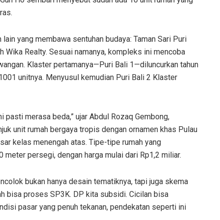
ras.
an lain yang membawa sentuhan budaya: Taman Sari Puri
ah Wika Realty. Sesuai namanya, kompleks ini mencoba
angan. Klaster pertamanya—Puri Bali 1—diluncurkan tahun
001 unitnya. Menyusul kemudian Puri Bali 2 Klaster
ini pasti merasa beda,” ujar Abdul Rozaq Gembong,
juk unit rumah bergaya tropis dengan ornamen khas Pulau
asar kelas menengah atas. Tipe-tipe rumah yang
0 meter persegi, dengan harga mulai dari Rp1,2 miliar.
ncolok bukan hanya desain tematiknya, tapi juga skema
h bisa proses SP3K. DP kita subsidi. Cicilan bisa
ndisi pasar yang penuh tekanan, pendekatan seperti ini