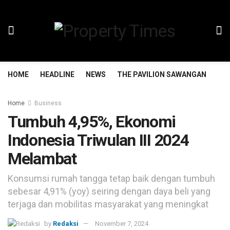
HOME
HEADLINE
NEWS
THE PAVILION SAWANGAN
TH
Home
Business
Tumbuh 4,95%, Ekonomi
Indonesia Triwulan III 2024
Melambat
Konsumsi rumah tangga tetap baik dengan tumbuh
sebesar 4,91% (yoy) seiring dengan daya beli yang
terjaga dan mobilitas masyarakat yang meningkat
by
Redaksi
November 7, 2024