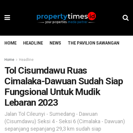
HOME
HEADLINE
NEWS
THE PAVILION SAWANGAN
TH
Home
Headline
Tol Cisumdawu Ruas
Cimalaka-Dawuan Sudah Siap
Fungsional Untuk Mudik
Lebaran 2023
Jalan Tol Cileunyi - Sumedang - Dawuan
(Cisumdawu) Seksi 4 - Seksi 6 (Cimalaka - Dawuan)
sepanjang sepanjang 29,3 km sudah siap