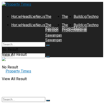
Home
Headline
News
The
The
Building
Technolog
Home
Headline
News
The
The
Building
Technolog
Pavilion
Project
Material
Pavilion
Project
Material
Sawangan
Sawangan
No Result
View All Result
No Result
View All Result