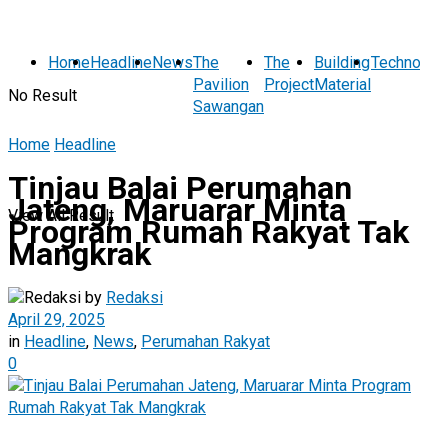
Home
Headline
News
The
The
Building
Technolog
Pavilion
Project
Material
No Result
Sawangan
Home
Headline
Tinjau Balai Perumahan
Jateng, Maruarar Minta
View All Result
Program Rumah Rakyat Tak
Mangkrak
by
Redaksi
April 29, 2025
in
Headline
,
News
,
Perumahan Rakyat
0