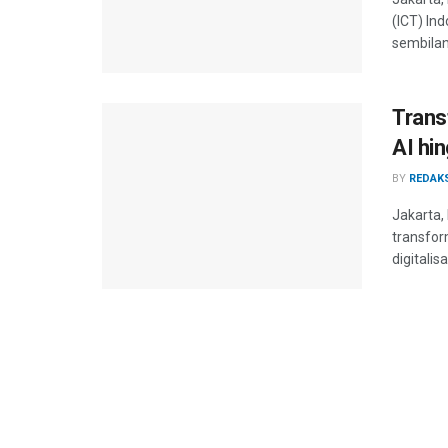
(ICT) In
sembilan
Trans
AI hi
BY
REDAK
Jakarta,
transfor
digitalis