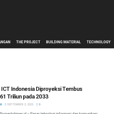
ANGAN
THE PROJECT
BUILDING MATERIAL
TECHNOLOGY
 ICT Indonesia Diproyeksi Tembus
61 Triliun pada 2033
SI
SEPTEMBER 3, 2025
0
 Propertytimes.id – Pasar teknologi informasi dan komunikasi