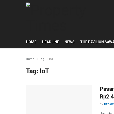
HOME
HEADLINE
NEWS
THE PAVILION SAW
Home
Tag
IoT
Tag:
IoT
Pasar
Rp2.4
BY
REDAK
Jakarta,