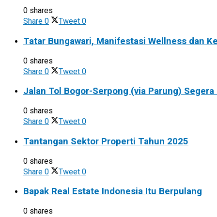
0 shares
Share
0
Tweet
0
Tatar Bungawari, Manifestasi Wellness dan 
0 shares
Share
0
Tweet
0
Jalan Tol Bogor-Serpong (via Parung) Segera
0 shares
Share
0
Tweet
0
Tantangan Sektor Properti Tahun 2025
0 shares
Share
0
Tweet
0
Bapak Real Estate Indonesia Itu Berpulang
0 shares