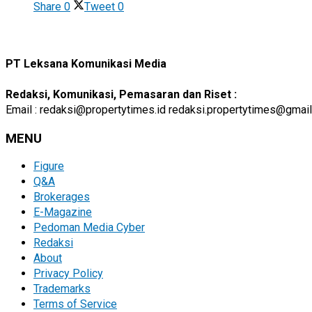
Share
0
Tweet
0
PT Leksana Komunikasi Media
Redaksi, Komunikasi, Pemasaran dan Riset :
Email : redaksi@propertytimes.id redaksi.propertytimes@gmai
MENU
Figure
Q&A
Brokerages
E-Magazine
Pedoman Media Cyber
Redaksi
About
Privacy Policy
Trademarks
Terms of Service