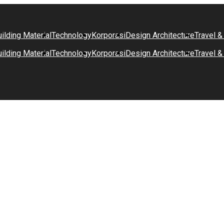
ilding Material
Technology
Korporasi
Design Architecture
Travel &
ilding Material
Technology
Korporasi
Design Architecture
Travel &