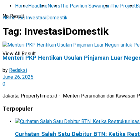
Home
Headline
News
The Pavilion Sawangan
The Project
Bu
No Result
Home
Tag
InvestasiDomestik
Tag:
InvestasiDomestik
View All Result
Menteri PKP Hentikan Usulan Pinjaman Luar Neger
by
Redaksi
June 26, 2025
0
Jakarta, Propertytimes.id - Menteri Perumahan dan Kawasan Pe
Terpopuler
Curhatan Salah Satu Debitur BTN: Ketika Rest