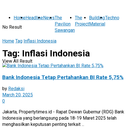
Home
Headline
News
The
The
Building
Technolog
Pavilion
Project
Material
No Result
Sawangan
Home
Tag
Inflasi Indonesia
Tag:
Inflasi Indonesia
View All Result
Bank Indonesia Tetap Pertahankan BI Rate 5,75%
by
Redaksi
March 20, 2025
0
Jakarta, Propertytimes.id - Rapat Dewan Gubernur (RDG) Bank
Indonesia yang berlangsung pada 18-19 Maret 2025 telah
menghasilkan keputusan penting terkait ...