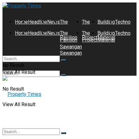
Home
Headline
News
The
The
Building
Technolog
Home
Headline
News
The
The
Building
Technolog
Pavilion
Project
Material
Pavilion
Project
Material
Sawangan
Sawangan
No Result
View All Result
No Result
View All Result