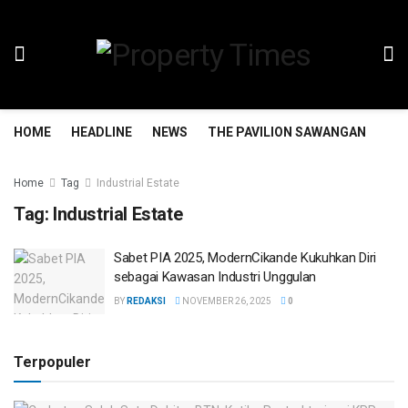
HOME
HEADLINE
NEWS
THE PAVILION SAWANGAN
TH
Home
Tag
Industrial Estate
Tag:
Industrial Estate
Sabet PIA 2025, ModernCikande Kukuhkan Diri
sebagai Kawasan Industri Unggulan
BY
REDAKSI
NOVEMBER 26, 2025
0
Terpopuler