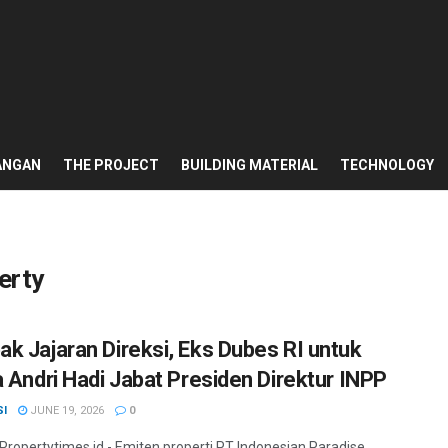
ANGAN
THE PROJECT
BUILDING MATERIAL
TECHNOLOGY
erty
k Jajaran Direksi, Eks Dubes RI untuk
a Andri Hadi Jabat Presiden Direktur INPP
SI
JUNE 19, 2026
0
 Propertytimes.id - Emiten properti PT Indonesian Paradise