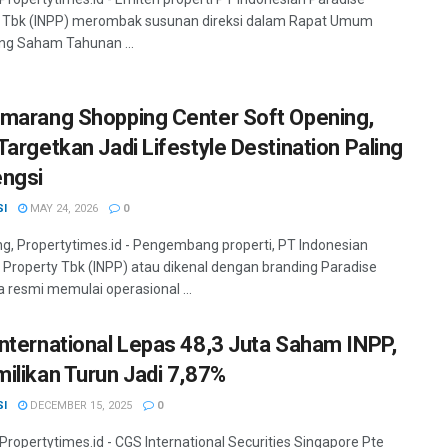
y Tbk (INPP) merombak susunan direksi dalam Rapat Umum
g Saham Tahunan ...
marang Shopping Center Soft Opening,
Targetkan Jadi Lifestyle Destination Paling
ngsi
SI
MAY 24, 2026
0
, Propertytimes.id - Pengembang properti, PT Indonesian
 Property Tbk (INPP) atau dikenal dengan branding Paradise
a resmi memulai operasional ...
nternational Lepas 48,3 Juta Saham INPP,
ilikan Turun Jadi 7,87%
SI
DECEMBER 15, 2025
0
 Propertytimes.id - CGS International Securities Singapore Pte