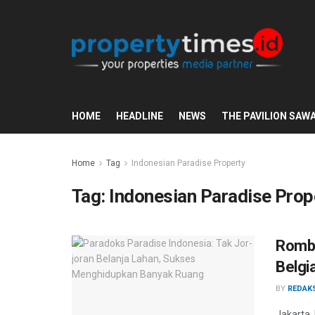
HOME
HEADLINE
NEWS
THE PAVILION SAW
Home
Tag
Indonesian Paradise Property
Tag:
Indonesian Paradise Prop
Romba
Belgi
BY
REDAK
Jakarta,