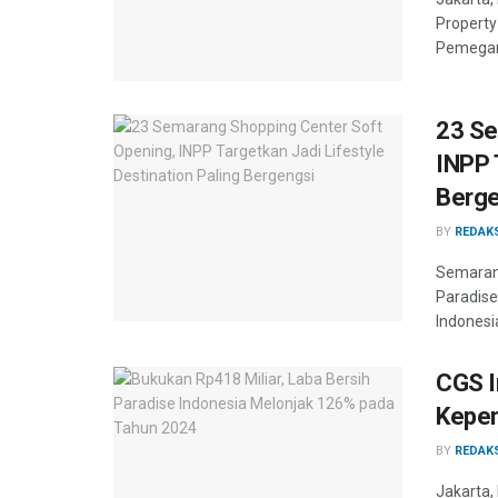
Propert
Pemegan
23 Se
INPP 
Berge
BY
REDAK
Semarang
Paradise
Indonesi
CGS I
Kepem
BY
REDAK
Jakarta,