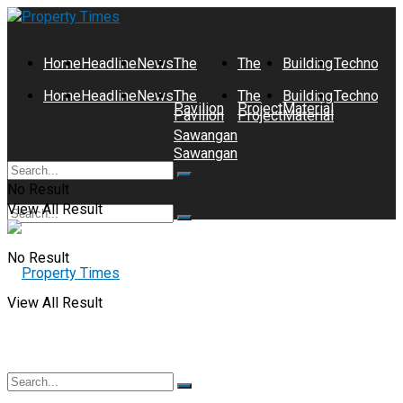
Home
Headline
News
The
The
Building
Technolog
Home
Headline
News
The
The
Building
Technolog
Pavilion
Project
Material
Pavilion
Project
Material
Sawangan
Sawangan
No Result
View All Result
No Result
View All Result