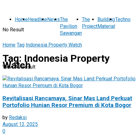
Home
Headline
News
The
The
Building
Technolog
Pavilion
Project
Material
No Result
Sawangan
Home
Tag
Indonesia Property Watch
Tag:
Indonesia Property
Watch
View All Result
Revitalisasi Rancamaya, Sinar Mas Land Perkuat
Portofolio Hunian Resor Premium di Kota Bogor
by
Redaksi
August 12, 2025
0