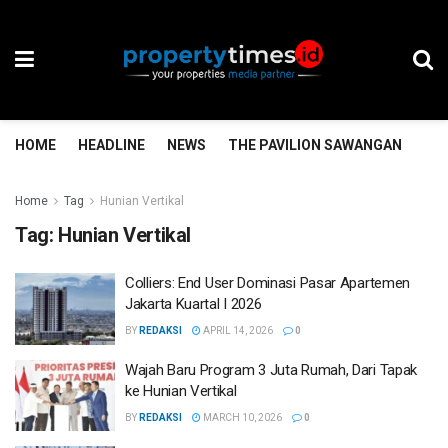
HOME
HEADLINE
NEWS
THE PAVILION SAWANGAN
TH
Home
Tag
Hunian Vertikal
Tag:
Hunian Vertikal
Colliers: End User Dominasi Pasar Apartemen
Jakarta Kuartal I 2026
BY
REDAKSI
APRIL 14, 2026
0
Wajah Baru Program 3 Juta Rumah, Dari Tapak
ke Hunian Vertikal
BY
REDAKSI
MARCH 10, 2026
0