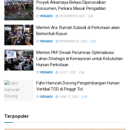
Proyek Arkamaya Bekasi Dipersoalkan
Konsumen, Perkara Masuk Pengadilan
BY
REDAKSI
DECEMBER 8, 2025
0
Menteri Ara: Rumah Subsidi di Perkotaan akan
Berbentuk Rusun
BY
REDAKSI
SEPTEMBER 29, 2025
0
Menteri PKP Desak Perumnas Optimalisasi
Lahan Strategis di Kemayoran untuk Kebutuhan
Hunian Perkotaan
BY
REDAKSI
JULY 7, 2025
0
Fahri Hamzah Dorong Pengembangan Hunian
Vertikal TOD di Pinggir Tol
BY
REDAKSI
JUNE 17, 2025
0
Terpopuler