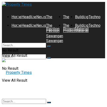
Home
Headline
News
The
The
Building
Technolog
Home
Headline
News
The
The
Building
Technolog
Pavilion
Project
Material
Pavilion
Project
Material
Sawangan
Sawangan
No Result
View All Result
No Result
View All Result