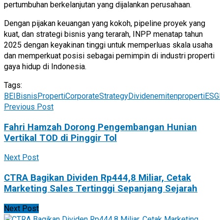
pertumbuhan berkelanjutan yang dijalankan perusahaan.
Dengan pijakan keuangan yang kokoh, pipeline proyek yang
kuat, dan strategi bisnis yang terarah, INPP menatap tahun
2025 dengan keyakinan tinggi untuk memperluas skala usaha
dan memperkuat posisi sebagai pemimpin di industri properti
gaya hidup di Indonesia.
Tags:
BEI
BisnisProperti
CorporateStrategy
Dividen
emitenproperti
ESG
Previous Post
Fahri Hamzah Dorong Pengembangan Hunian
Vertikal TOD di Pinggir Tol
Next Post
CTRA Bagikan Dividen Rp444,8 Miliar, Cetak
Marketing Sales Tertinggi Sepanjang Sejarah
Next Post