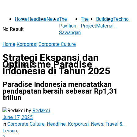
Home
Headline
News
The
The
Building
Technolog
Pavilion
Project
Material
No Result
Sawangan
Home
Korporasi
Corporate Culture
Strategi Ekspansi dan
Optimisme Paradise
View All Result
Indonesia di Tahun 2025
Paradise Indonesia mencatatkan
pendapatan bersih sebesar Rp1,31
triliun
by
Redaksi
June 17, 2025
in
Corporate Culture
,
Headline
,
Korporasi
,
News
,
Travel &
Leisure