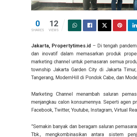
0
12
SHARES
VIEWS
Jakarta, Propertytimes.id
–
Di tengah pandemi 
dan inovatif dalam memasarkan produk proper
marketing channel untuk pemasaran semua prod
township Jakarta Garden City di Jakarta Timur
Tangerang, ModernHill di Pondok Cabe, dan Moder
Marketing Channel menambah saluran pemasa
menjangkau calon konsumennya. Seperti agen prop
Facebook, Twitter, Youtube, Instagram, Virtual Real
”Semakin banyak dan beragam saluran pemasaran 
Tbk., mengkombinasikan antara sistem penj