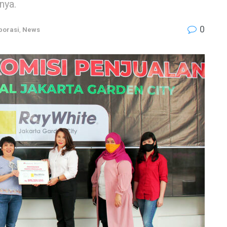
nya.
0
porasi
,
News