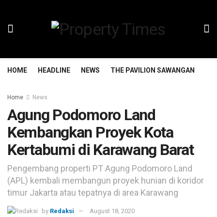
HOME
HEADLINE
NEWS
THE PAVILION SAWANGAN
TH
Home
News
Agung Podomoro Land
Kembangkan Proyek Kota
Kertabumi di Karawang Barat
Pengembang properti PT Agung Podomoro Land
(APL) kembali membangun proyek hunian di koridor
timur Jakarta atau tepatnya di area Karawang
by
Redaksi
August 18, 2020