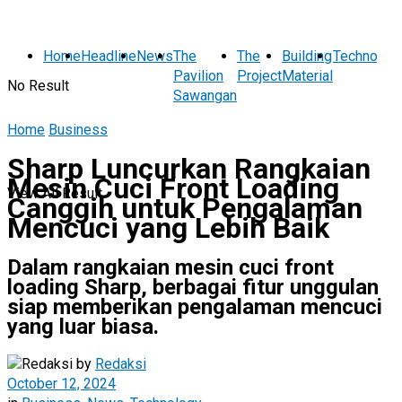
Home
Headline
News
The
The
Building
Technolog
Pavilion
Project
Material
No Result
Sawangan
Home
Business
Sharp Luncurkan Rangkaian
Mesin Cuci Front Loading
View All Result
Canggih untuk Pengalaman
Mencuci yang Lebih Baik
Dalam rangkaian mesin cuci front
loading Sharp, berbagai fitur unggulan
siap memberikan pengalaman mencuci
yang luar biasa.
by
Redaksi
October 12, 2024