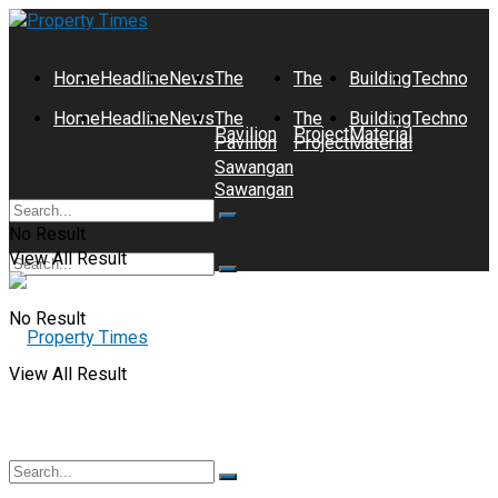
Home
Headline
News
The
The
Building
Technolog
Home
Headline
News
The
The
Building
Technolog
Pavilion
Project
Material
Pavilion
Project
Material
Sawangan
Sawangan
No Result
View All Result
No Result
View All Result