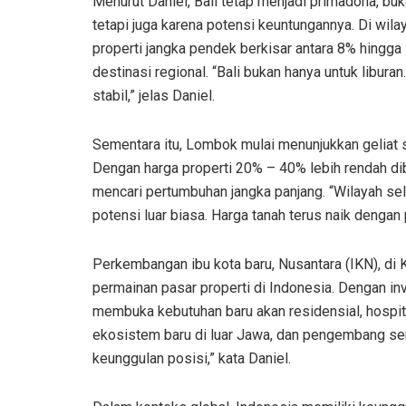
Menurut Daniel, Bali tetap menjadi primadona, bu
tetapi juga karena potensi keuntungannya. Di wila
properti jangka pendek berkisar antara 8% hingg
destinasi regional. “Bali bukan hanya untuk libura
stabil,” jelas Daniel.
Sementara itu, Lombok mulai menunjukkan geliat se
Dengan harga properti 20% – 40% lebih rendah dib
mencari pertumbuhan jangka panjang. “Wilayah sel
potensi luar biasa. Harga tanah terus naik dengan
Perkembangan ibu kota baru, Nusantara (IKN), di 
permainan pasar properti di Indonesia. Dengan i
membuka kebutuhan baru akan residensial, hospit
ekosistem baru di luar Jawa, dan pengembang ser
keunggulan posisi,” kata Daniel.