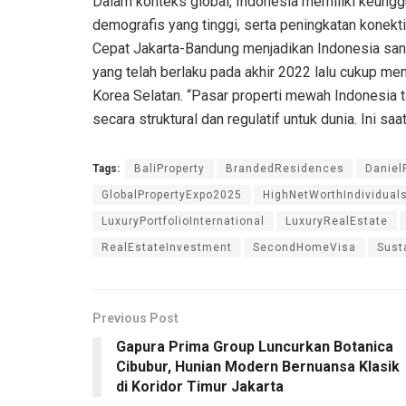
Dalam konteks global, Indonesia memiliki keunggu
demografis yang tinggi, serta peningkatan konekti
Cepat Jakarta-Bandung menjadikan Indonesia sang
yang telah berlaku pada akhir 2022 lalu cukup men
Korea Selatan. “Pasar properti mewah Indonesia 
secara struktural dan regulatif untuk dunia. Ini sa
Tags:
BaliProperty
BrandedResidences
Daniel
GlobalPropertyExpo2025
HighNetWorthIndividual
LuxuryPortfolioInternational
LuxuryRealEstate
RealEstateInvestment
SecondHomeVisa
Sust
Previous Post
Gapura Prima Group Luncurkan Botanica
Cibubur, Hunian Modern Bernuansa Klasik
di Koridor Timur Jakarta