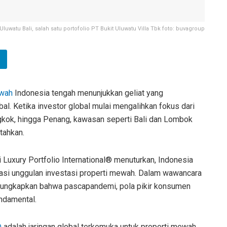
as Uluwatu Bali, salah satu portofolio PT Bukit Uluwatu Villa Tbk foto: buvagroup
ewah
Indonesia tengah menunjukkan geliat yang
al. Ketika investor global mulai mengalihkan fokus dari
gkok, hingga Penang, kawasan seperti Bali dan Lombok
tahkan.
 Luxury Portfolio International® menuturkan, Indonesia
asi unggulan investasi properti mewah. Dalam wawancara
gungkapkan bahwa pascapandemi, pola pikir konsumen
ndamental.
®
adalah jaringan global terkemuka untuk properti mewah