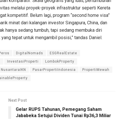
lan komparatif. Skala geografis yang luas, pertumbuhan
vitas melalui proyek-proyek infrastruktur seperti Kereta
at kompetitif. Belum lagi, program “second home visa”
arik minat dari kalangan investor Singapura, China, dan
tak hanya sedang tumbuh, tapi sedang membuka diri
at yang tepat untuk mengambil posisi,” tandas Daniel.
Peros
DigitalNomads
ESGRealEstate
s
InvestasiProperti
LombokProperty
NusantaraIKN
PasarPropertiIndonesia
PropertiMewah
ainableProperty
Next Post
Gelar RUPS Tahunan, Pemegang Saham
Jababeka Setujui Dividen Tunai Rp36,3 Miliar