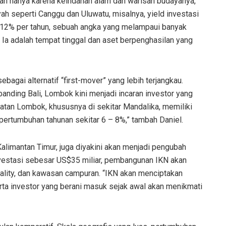
kan hanya karena keindahan alam dan warisan budayanya,
yah seperti Canggu dan Uluwatu, misalnya, yield investasi
a 12% per tahun, sebuah angka yang melampaui banyak
n. Ia adalah tempat tinggal dan aset berpenghasilan yang
bagai alternatif “first-mover” yang lebih terjangkau.
anding Bali, Lombok kini menjadi incaran investor yang
atan Lombok, khususnya di sekitar Mandalika, memiliki
 pertumbuhan tahunan sekitar 6 – 8%,” tambah Daniel.
Kalimantan Timur, juga diyakini akan menjadi pengubah
nvestasi sebesar US$35 miliar, pembangunan IKN akan
ality, dan kawasan campuran. “IKN akan menciptakan
ta investor yang berani masuk sejak awal akan menikmati