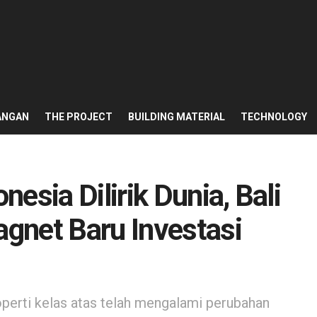
ANGAN
THE PROJECT
BUILDING MATERIAL
TECHNOLOGY
esia Dilirik Dunia, Bali
gnet Baru Investasi
perti kelas atas telah mengalami perubahan