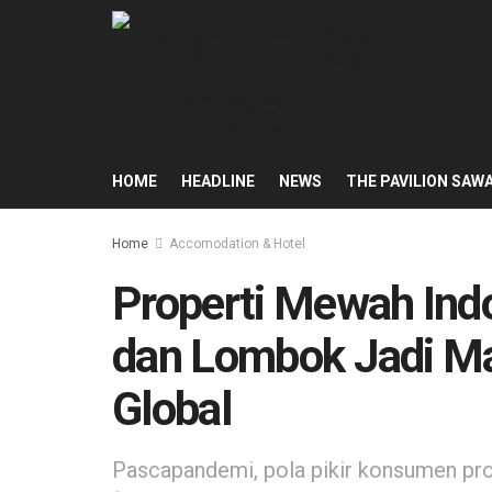
HOME
HEADLINE
NEWS
THE PAVILION SAW
Home
Accomodation & Hotel
Properti Mewah Indon
dan Lombok Jadi Ma
Global
Pascapandemi, pola pikir konsumen pro