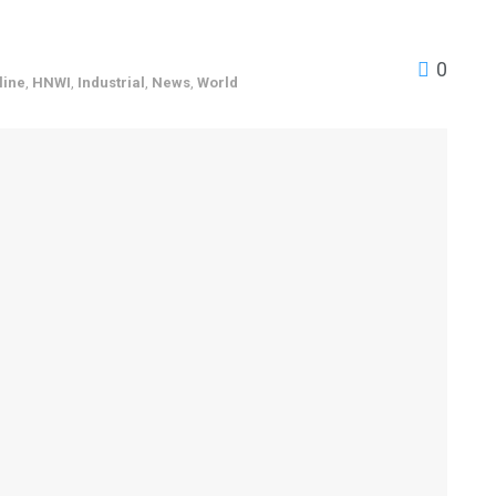
0
line
,
HNWI
,
Industrial
,
News
,
World