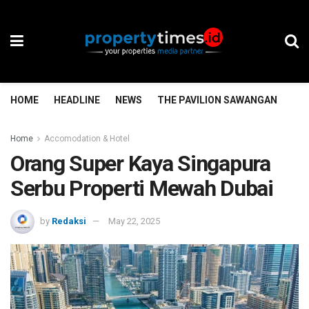
HOME
HEADLINE
NEWS
THE PAVILION SAWANGAN
TH
Home
Accomodation & Hotel
Orang Super Kaya Singapura
Serbu Properti Mewah Dubai
by
Redaksi
May 22, 2025