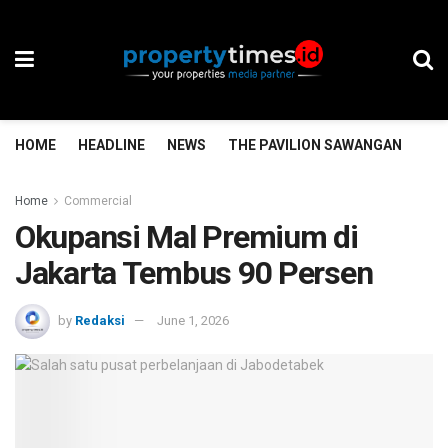
HOME
HEADLINE
NEWS
THE PAVILION SAWANGAN
TH
Home
Commercial
Okupansi Mal Premium di
Jakarta Tembus 90 Persen
by
Redaksi
June 1, 2026