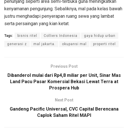
penunjang seperti area semi-terbuka guna meningkatkan
kenyamanan pengunjung
.
Sebaliknya, mal pada kelas bawah
justru menghadapi penyerapan ruang sewa yang lambat
serta persaingan yang kian ketat
.
Tags:
bisnis ritel
Colliers Indonesia
gaya hidup urban
generasi z
mal jakarta.
okupansi mal
properti ritel
Previous Post
Dibanderol mulai dari Rp4,8 miliar per Unit, Sinar Mas
Land Pacu Pasar Komersial Bekasi Lewat Terra at
Prospera Hub
Next Post
Gandeng Pacific Universal, CVC Capital Berencana
Caplok Saham Ritel MAPI