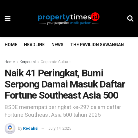
HOME
HEADLINE
NEWS
THE PAVILION SAWANGAN
TH
Home
Korporasi
Corporate Culture
Naik 41 Peringkat, Bumi
Serpong Damai Masuk Daftar
Fortune Southeast Asia 500
BSDE menempati peringkat ke-297 dalam daftar
Fortune Southeast Asia 500 tahun 2025
by
Redaksi
July 14, 2025