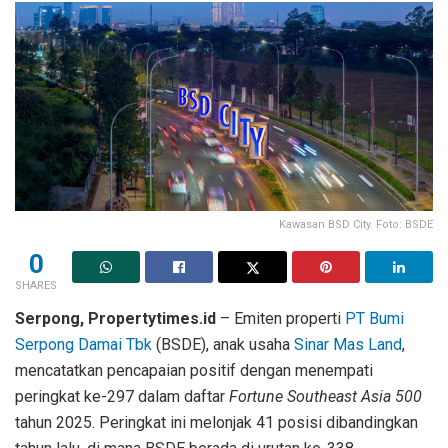
Kawasan BSD City. Foto: BSDE
0
SHARES
Serpong, Propertytimes.id
– Emiten properti
PT Bumi
Serpong Damai Tbk
(BSDE), anak usaha
Sinar Mas Land
,
mencatatkan pencapaian positif dengan menempati
peringkat ke-297 dalam daftar
Fortune Southeast Asia 500
tahun 2025. Peringkat ini melonjak 41 posisi dibandingkan