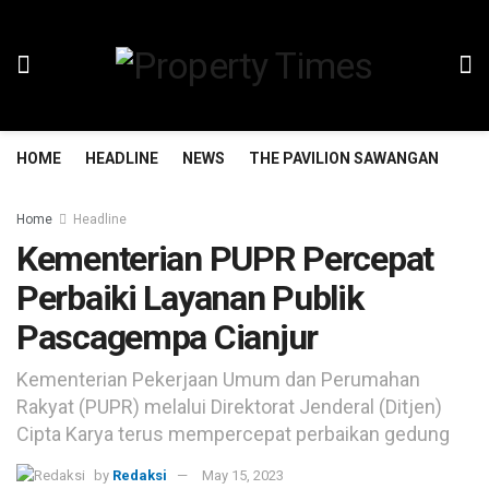
HOME
HEADLINE
NEWS
THE PAVILION SAWANGAN
TH
Home
Headline
Kementerian PUPR Percepat
Perbaiki Layanan Publik
Pascagempa Cianjur
Kementerian Pekerjaan Umum dan Perumahan
Rakyat (PUPR) melalui Direktorat Jenderal (Ditjen)
Cipta Karya terus mempercepat perbaikan gedung
by
Redaksi
May 15, 2023