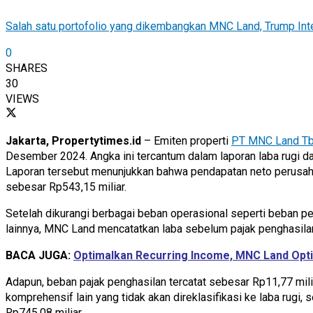
Salah satu portofolio yang dikembangkan MNC Land, Trump Inte
0
SHARES
30
VIEWS
Jakarta, Propertytimes.id
– Emiten properti
PT MNC Land T
Desember 2024. Angka ini tercantum dalam laporan laba rugi da
Laporan tersebut menunjukkan bahwa pendapatan neto perusaha
sebesar Rp543,15 miliar.
Setelah dikurangi berbagai beban operasional seperti beban pe
lainnya, MNC Land mencatatkan laba sebelum pajak penghasilan
BACA JUGA:
Optimalkan Recurring Income, MNC Land Opti
Adapun, beban pajak penghasilan tercatat sebesar Rp11,77 mili
komprehensif lain yang tidak akan direklasifikasi ke laba rugi,
Rp745,08 miliar.