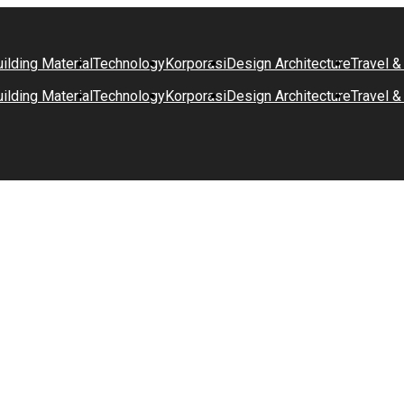
ilding Material
Technology
Korporasi
Design Architecture
Travel &
ilding Material
Technology
Korporasi
Design Architecture
Travel &