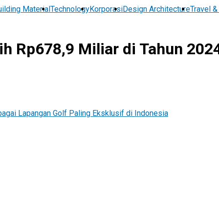
ilding Material
Technology
Korporasi
Design Architecture
Travel &
h Rp678,9 Miliar di Tahun 202