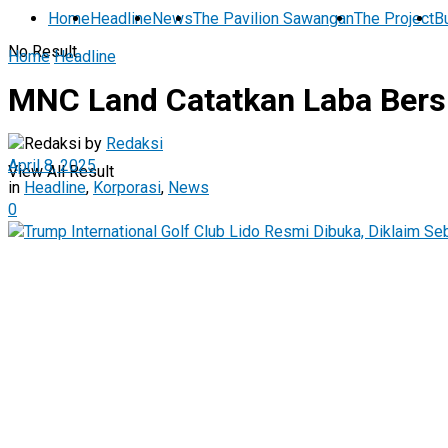
Home
Headline
News
The Pavilion Sawangan
The Project
Bu
No Result
Home
Headline
MNC Land Catatkan Laba Bersi
by
Redaksi
April 8, 2025
View All Result
in
Headline
,
Korporasi
,
News
0