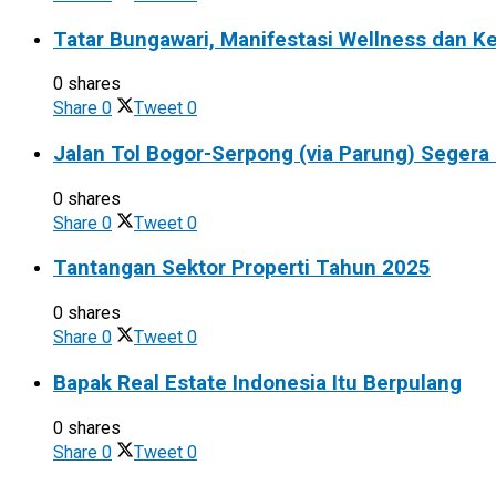
Tatar Bungawari, Manifestasi Wellness dan 
0 shares
Share
0
Tweet
0
Jalan Tol Bogor-Serpong (via Parung) Segera
0 shares
Share
0
Tweet
0
Tantangan Sektor Properti Tahun 2025
0 shares
Share
0
Tweet
0
Bapak Real Estate Indonesia Itu Berpulang
0 shares
Share
0
Tweet
0