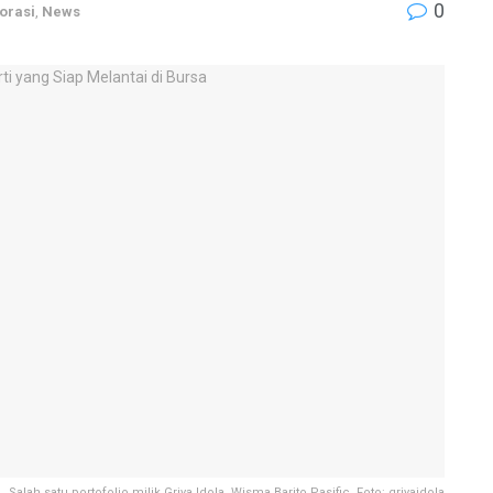
0
orasi
,
News
Salah satu portofolio milik Griya Idola, Wisma Barito Pasific. Foto: griyaidola