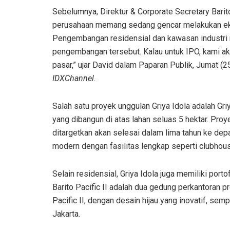
Sebelumnya, Direktur & Corporate Secretary Bari
perusahaan memang sedang gencar melakukan eksp
Pengembangan residensial dan kawasan industri m
pengembangan tersebut. Kalau untuk IPO, kami a
pasar,” ujar David dalam Paparan Publik, Jumat (2
IDXChannel.
Salah satu proyek unggulan Griya Idola adalah Gr
yang dibangun di atas lahan seluas 5 hektar. Pro
ditargetkan akan selesai dalam lima tahun ke de
modern dengan fasilitas lengkap seperti clubhouse
Selain residensial, Griya Idola juga memiliki por
Barito Pacific II adalah dua gedung perkantoran p
Pacific II, dengan desain hijau yang inovatif, se
Jakarta.