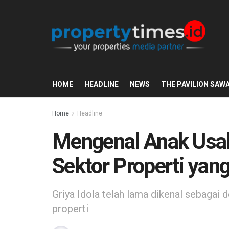
HOME
HEADLINE
NEWS
THE PAVILION SAW
Home
Headline
Mengenal Anak Usaha
Sektor Properti yang
Griya Idola telah lama dikenal sebaga
properti