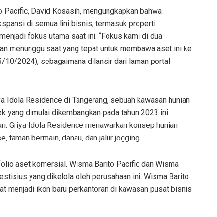
to Pacific, David Kosasih, mengungkapkan bahwa
ansi di semua lini bisnis, termasuk properti.
enjadi fokus utama saat ini. “Fokus kami di dua
kan menunggu saat yang tepat untuk membawa aset ini ke
5/10/2024), sebagaimana dilansir dari laman portal
iya Idola Residence di Tangerang, sebuah kawasan hunian
yek yang dimulai dikembangkan pada tahun 2023 ini
pan. Griya Idola Residence menawarkan konsep hunian
, taman bermain, danau, dan jalur jogging.
tofolio aset komersial. Wisma Barito Pacific dan Wisma
restisius yang dikelola oleh perusahaan ini. Wisma Barito
mpat menjadi ikon baru perkantoran di kawasan pusat bisnis