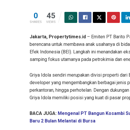
0
45
SHARES
VIEWS
Jakarta, Propertytimes.id
– Emiten PT Barito Pa
berencana untuk membawa anak usahanya di bidang 
Efek Indonesia (BEI). Langkah ini menandakan ekspa
samping fokus utamanya pada petrokimia dan ener
Griya Idola sendiri merupakan divisi properti dari
developer yang mengembangkan berbagai jenis prop
perkantoran, hingga perhotelan. Dengan dukungan ja
Griya Idola memiliki posisi yang kuat di pasar pro
BACA JUGA:
Mengenal PT Bangun Kosambi Su
Baru 2 Bulan Melantai di Bursa