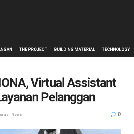
ANGAN
THE PROJECT
BUILDING MATERIAL
TECHNOLOGY
ONA, Virtual Assistant
Layanan Pelanggan
0
orasi
,
News