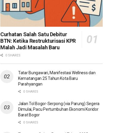
Curhatan Salah Satu Debitur
BTN: Ketika Restrukturisasi KPR
Malah Jadi Masalah Baru
0 SHARES
Tatar Bungawari, Manifestasi Wellness dan
Kematangan 25 Tahun Kota Baru
Parahyangan
0 SHARES
Jalan Tol Bogor-Serpong (via Parung) Segera
Dimulai, Pacu Pertumbuhan Ekonomi Koridor
Barat Bogor
0 SHARES