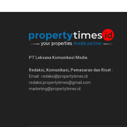
PT Leksana Komunikasi Media
Redaksi, Komunikasi, Pemasaran dan Riset :
Email : redaksi@propertytimes.id
redaksi.propertytimes@gmail.com
marketing@propertytimes.id