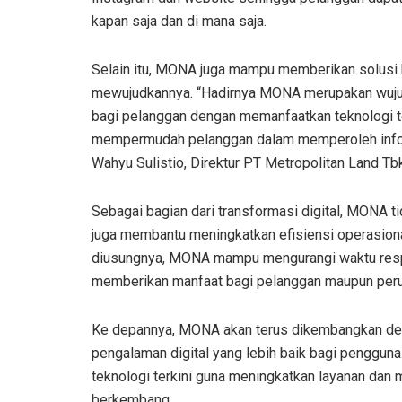
kapan saja dan di mana saja.
Selain itu, MONA juga mampu memberikan solusi 
mewujudkannya. “Hadirnya MONA merupakan wuju
bagi pelanggan dengan memanfaatkan teknologi t
mempermudah pelanggan dalam memperoleh informa
Wahyu Sulistio, Direktur PT Metropolitan Land Tbk
Sebagai bagian dari transformasi digital, MONA 
juga membantu meningkatkan efisiensi operasion
diusungnya, MONA mampu mengurangi waktu resp
memberikan manfaat bagi pelanggan maupun per
Ke depannya, MONA akan terus dikembangkan deng
pengalaman digital yang lebih baik bagi penggun
teknologi terkini guna meningkatkan layanan dan 
berkembang.