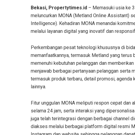
Bekasi, Propertytimes.id
– Memasuki usia ke 31
meluncurkan MONA (Metland Online Assistant) sebua
Intelligence). Kehadiran MONA menandai komitm
melalui layanan digital yang inovatif dan responsif
Perkembangan pesat teknologi khususnya di bida
memanfaatkannya, termasuk Metland yang terus b
memenuhi kebutuhan pelanggan dan memberikan s
menjawab berbagai pertanyaan pelanggan serta me
termasuk produk terbaru, detail promosi, agenda k
lainnya.
Fitur unggulan MONA meliputi respon cepat dan a
selama 24 jam, serta interaksi yang dipersonali
juga telah terintegrasi dengan berbagai channel 
diakses melalui berbagai platform digital resm
Instagram dan website sehingga pelanggan dapat