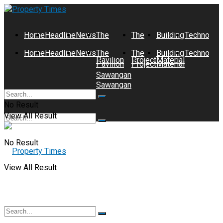
Home
Headline
News
The
The
Building
Technolog
Home
Headline
News
The
The
Building
Technolog
Pavilion
Project
Material
Pavilion
Project
Material
Sawangan
Sawangan
No Result
View All Result
No Result
View All Result