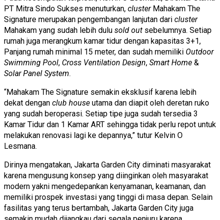
PT Mitra Sindo Sukses menuturkan,
cluster
Mahakam The
Signature merupakan pengembangan lanjutan dari
cluster
Mahakam yang sudah lebih dulu
sold out
sebelumnya. Setiap
rumah juga merangkum kamar tidur dengan kapasitas 3+1,
Panjang rumah minimal 15 meter, dan sudah memiliki
Outdoor
Swimming Pool
,
Cross Ventilation Design
,
Smart Home
&
Solar Panel System
.
“Mahakam The Signature semakin eksklusif karena lebih
dekat dengan
club house
utama dan diapit oleh deretan ruko
yang sudah beroperasi. Setiap tipe juga sudah tersedia 3
Kamar Tidur dan 1 Kamar ART sehingga tidak perlu repot untuk
melakukan renovasi lagi ke depannya,” tutur Kelvin O
Lesmana.
Dirinya mengatakan, Jakarta Garden City diminati masyarakat
karena mengusung konsep yang diinginkan oleh masyarakat
modern yakni mengedepankan kenyamanan, keamanan, dan
memiliki prospek investasi yang tinggi di masa depan. Selain
fasilitas yang terus bertambah, Jakarta Garden City juga
semakin mudah dijangkau dari segala penjuru karena