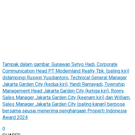
Tampak dalam gambar: Gunawan Setyo Hadi, Corporate
Communication Head PT Modernland Realty Tbk. (paling kiri)
didampingi Ruswin Yusdiantoro, Technical General Manager
Jakarta Garden City (kedua kiri), Yandi Ramayadi, Township
Management Head Jakarta Garden City (ketiga kiri), Ronny,
Sales Manager Jakarta Garden City (keenam kiri) dan William,
Sales Manager Jakarta Garden City (paling kanan) berpose
bersama seusai menerima penghargaan Properti Indonesia
Award 2024
0