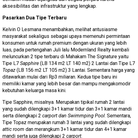
aksesibilitas dan infrastruktur yang lengkap.
Pasarkan Dua Tipe Terbaru
Kelvin O Lesmana menambahkan, melihat antusiasme
masyarakat sekaligus sebagai upaya memenuhi permintaan
konsumen untuk rumah premium dengan ukuran yang lebih
luas, pada pertengahan Juli lalu Modernland Realty kembali
meluncurkan 2 tipe terbaru di Mahakam The Signature yaitu
Tipe L7
Sapphire
(LB 134 m2 LT 140 m2) 2 Lantai dan Tipe L7
Topaz
(LB 156 m2 LT 105 m2) 3 Lantai. Sementara harga yang
ditawarkan mulai dari Rp3 miliaran. Kedua tipe baru ini
memiliki kamar yang lebih besar dan mampu mengakomodir
kebutuhan keluarga masa kini.
Tipe Sapphire, misalnya. Merupakan tipikal rumah 2 lantai
yang sudah dilengkapi 3+1 kamar tidur dan 3+1 kamar mandi
serta dilengkapi 2
carport dan Swimmping Pool
. Sementara,
Tipe Topaz merupakan rumah 3 lantai yang sudah dilengkapi
attic room
dan merangkum 3+1 kamar tidur dan 4+1 kamar
mandi serta juga dilengkapi 2
carport
.