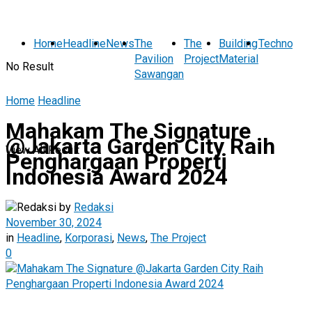
Home
Headline
News
The
The
Building
Technolog
Pavilion
Project
Material
No Result
Sawangan
Home
Headline
Mahakam The Signature
@Jakarta Garden City Raih
View All Result
Penghargaan Properti
Indonesia Award 2024
by
Redaksi
November 30, 2024
in
Headline
,
Korporasi
,
News
,
The Project
0