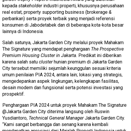
kepada
stakeholder
industri properti, khususnya perusahaan
real estat, property supporting business (brokerage
&
perbankan) serta proyek terbaik yang menjadi referensi
konsumen di Jabodetabek dan di beberapa kota-kota besar
lainnya di Indonesia.
Salah satunya, Jakarta Garden City melalui proyek Mahakam
The Signature yang mendapat penghargaan
The Prospective
Premium Housing Cluster in Jakarta
.
Predikat ini diberikan
karena salah satu
cluster
hunian premium di Jakarta Garden
City tersebut memiliki sejumlah keunggulan sesuai kriteria
umum penilaian PIA 2024, antara lain; lokasi yang strategis,
mengedepankan aspek lingkungan, kelengkapan fasilitas,
desain modern dan fungsional serta potensi investasi yang
prospektif.
Penghargaan PIA 2024 untuk proyek Mahakam The Signature
@Jakarta Garden City diterima langsung oleh Ruswin
Yusdiantoro,
Technical General Manager
Jakarta Garden City.
“Kami sangat berbangga dan senang karena kembali
mendapatkan apresiasi dari Majalah Properti Indonesia untuk