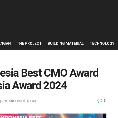
ANGAN
THE PROJECT
BUILDING MATERIAL
TECHNOLOGY
nesia Best CMO Award
sia Award 2024
0
gure
,
Korporasi
,
News