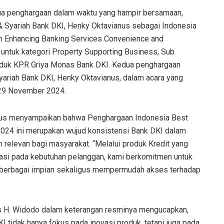
ua penghargaan dalam waktu yang hampir bersamaan,
 & Syariah Bank DKI, Henky Oktavianus sebagai Indonesia
in Enhancing Banking Services Convenience and
 untuk kategori Property Supporting Business, Sub
roduk KPR Griya Monas Bank DKI. Kedua penghargaan
Syariah Bank DKI, Henky Oktavianus, dalam acara yang
 29 November 2024.
ianus menyampaikan bahwa Penghargaan Indonesia Best
024 ini merupakan wujud konsistensi Bank DKI dalam
 relevan bagi masyarakat. “Melalui produk Kredit yang
ntasi pada kebutuhan pelanggan, kami berkomitmen untuk
berbagai impian sekaligus mempermudah akses terhadap
us H. Widodo dalam keterangan resminya mengucapkan,
I tidak hanya fokus pada inovasi produk, tetapi juga pada