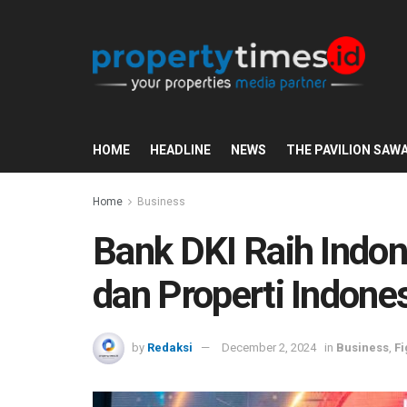
HOME
HEADLINE
NEWS
THE PAVILION SAW
Home
Business
Bank DKI Raih Indo
dan Properti Indone
by
Redaksi
December 2, 2024
in
Business
,
Fi