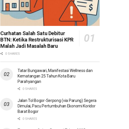
Curhatan Salah Satu Debitur
BTN: Ketika Restrukturisasi KPR
Malah Jadi Masalah Baru
0 SHARES
Tatar Bungawari, Manifestasi Wellness dan
Kematangan 25 Tahun Kota Baru
Parahyangan
0 SHARES
Jalan Tol Bogor-Serpong (via Parung) Segera
Dimulai, Pacu Pertumbuhan Ekonomi Koridor
Barat Bogor
0 SHARES