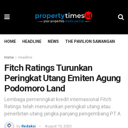
HOME
HEADLINE
NEWS
THE PAVILION SAWANGAN
TH
Home
Headline
Fitch Ratings Turunkan
Peringkat Utang Emiten Agung
Podomoro Land
Lembaga pemeringkat kredit internasional Fitch
Ratings telah menurunkan peringkat utang atau
penerbitan utang jangka panjang pengembang PT A
by
Redaksi
August 10, 2020