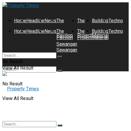
Home
Headline
News
The
The
Building
Technolog
Home
Headline
News
The
The
Building
Technolog
Pavilion
Project
Material
Pavilion
Project
Material
Sawangan
Sawangan
No Result
View All Result
No Result
View All Result