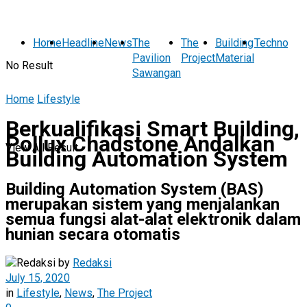
Home
Headline
News
The
The
Building
Technolog
Pavilion
Project
Material
No Result
Sawangan
Home
Lifestyle
Berkualifikasi Smart Building,
Pollux Chadstone Andalkan
View All Result
Building Automation System
Building Automation System (BAS)
merupakan sistem yang menjalankan
semua fungsi alat-alat elektronik dalam
hunian secara otomatis
by
Redaksi
July 15, 2020
in
Lifestyle
,
News
,
The Project