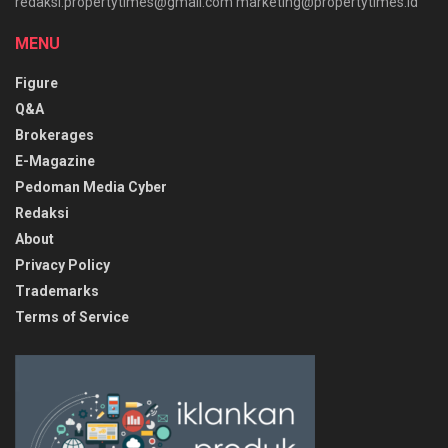
redaksi.propertytimes@gmail.com marketing@propertytimes.id
MENU
Figure
Q&A
Brokerages
E-Magazine
Pedoman Media Cyber
Redaksi
About
Privacy Policy
Trademarks
Terms of Service