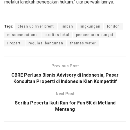
melalui langkah penegakan hukum,” ujar perwakilannya.
Tags:
clean up river brent
limbah
lingkungan
london
misconnections
otoritas lokal
pencemaran sungai
Properti
regulasi bangunan
thames water
Previous Post
CBRE Perluas Bisnis Advisory di Indonesia, Pasar
Konsultan Properti di Indonesia Kian Kompetitif
Next Post
Seribu Peserta Ikuti Run for Fun 5K di Metland
Menteng