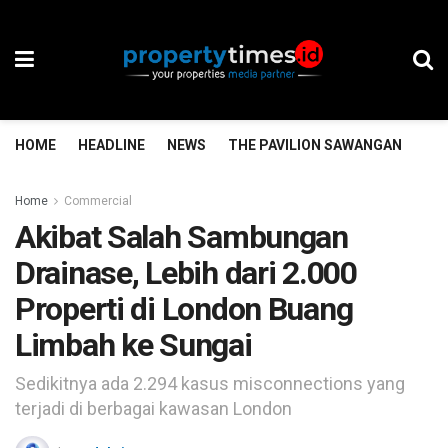
HOME
HEADLINE
NEWS
THE PAVILION SAWANGAN
TH
Home
Commercial
Akibat Salah Sambungan
Drainase, Lebih dari 2.000
Properti di London Buang
Limbah ke Sungai
Sedikitnya ada 2.294 kasus misconnections yang
terjadi di berbagai kawasan London