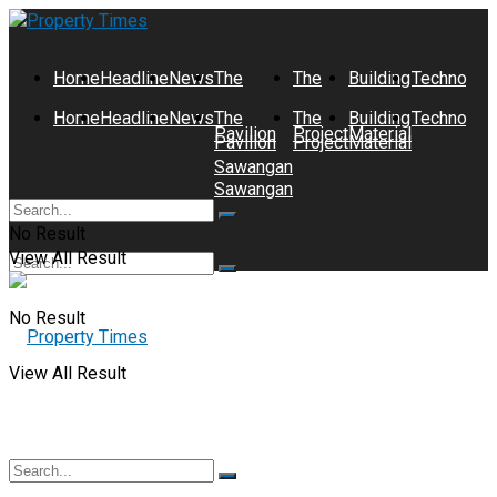
Home
Headline
News
The
The
Building
Technolog
Home
Headline
News
The
The
Building
Technolog
Pavilion
Project
Material
Pavilion
Project
Material
Sawangan
Sawangan
No Result
View All Result
No Result
View All Result