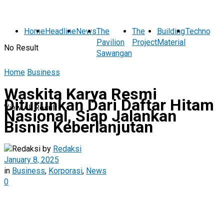
Home
Headline
News
The
The
Building
Technolog
Pavilion
Project
Material
No Result
Sawangan
Home
Business
Waskita Karya Resmi
Diturunkan Dari Daftar Hitam
View All Result
Nasional, Siap Jalankan
Bisnis Keberlanjutan
by
Redaksi
January 8, 2025
in
Business
,
Korporasi
,
News
0